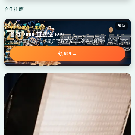
合作推薦
贊助
第一筆就多三成本金
首存 2000 直接送 699
新會員限定加碼，碼量只要彩金五倍，領完就能玩。
領 699 →