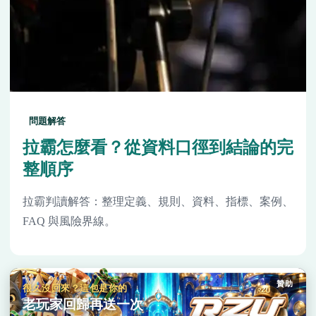
問題解答
拉霸怎麼看？從資料口徑到結論的完
整順序
拉霸判讀解答：整理定義、規則、資料、指標、案例、
FAQ 與風險界線。
贊助
很久沒回來？這包是你的
老玩家回歸再送一次