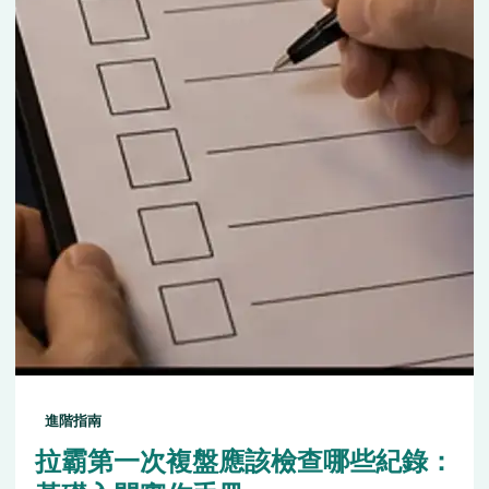
進階指南
拉霸第一次複盤應該檢查哪些紀錄：