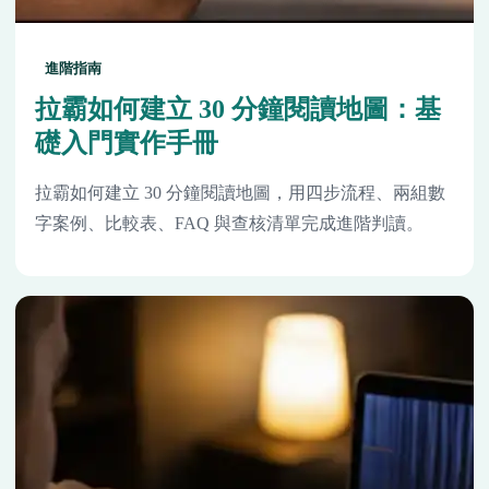
進階指南
拉霸如何建立 30 分鐘閱讀地圖：基
礎入門實作手冊
拉霸如何建立 30 分鐘閱讀地圖，用四步流程、兩組數
字案例、比較表、FAQ 與查核清單完成進階判讀。