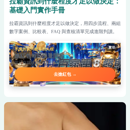
拉霸資訊到什麼程度才足以做決定：
基礎入門實作手冊
拉霸資訊到什麼程度才足以做決定，用四步流程、兩組
數字案例、比較表、FAQ 與查核清單完成進階判讀。
贊助
手慢的人只能看別人領
搶紅包每日限量開放
當日存款達標即可到首頁搶紅包，手速決定金額。
去搶紅包 →