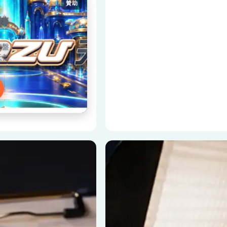
贊助
走
轉
轉盤
天都