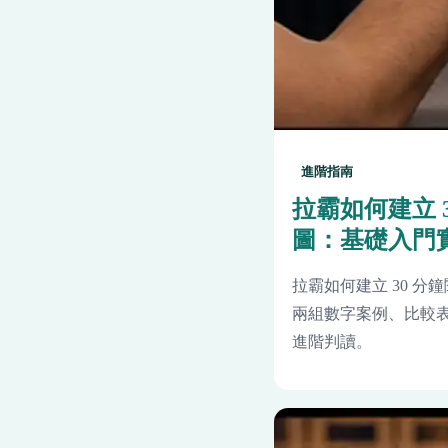
進階指南
拉霸如何建立 
圖：基礎入門
拉霸如何建立 30 
兩組數字案例、比較表
進階判讀。