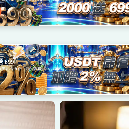
 699
只要彩金五倍，領完就能玩。