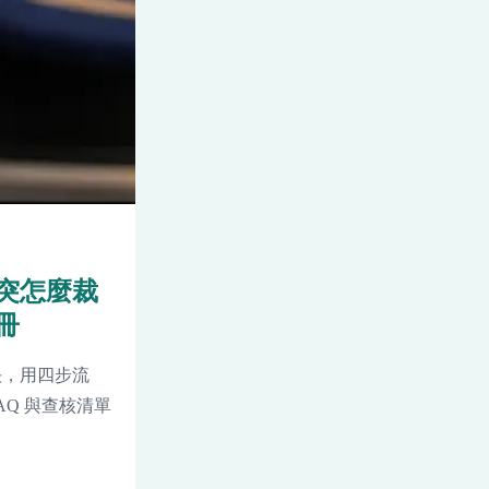
突怎麼裁
冊
決，用四步流
Q 與查核清單