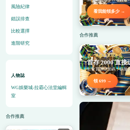
風險紀律
看我能領多少 →
錯誤排查
比較選擇
合作推薦
進階研究
第一筆就多三成本金
首存 2000 直接送
新會員限定加碼，碼量
人物誌
領 699 →
WG娛樂城-拉霸心法堂編輯
室
合作推薦