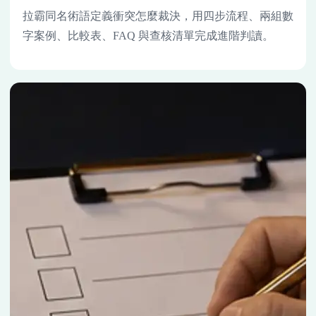
拉霸同名術語定義衝突怎麼裁決，用四步流程、兩組數
字案例、比較表、FAQ 與查核清單完成進階判讀。