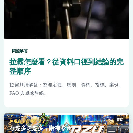
問題解答
拉霸怎麼看？從資料口徑到結論的完
整順序
拉霸判讀解答：整理定義、規則、資料、指標、案例、
FAQ 與風險界線。
贊助
你現在卡在哪一階？
存越多送越多，階梯彩金