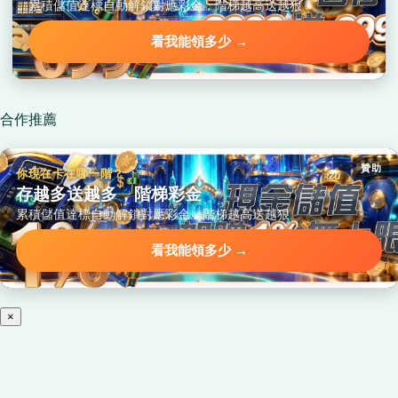
累積儲值達標自動解鎖對應彩金，階梯越高送越狠。
看我能領多少 →
合作推薦
贊助
你現在卡在哪一階？
存越多送越多，階梯彩金
累積儲值達標自動解鎖對應彩金，階梯越高送越狠。
看我能領多少 →
×