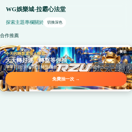
WG娛樂城-拉霸心法堂
探索
主題
專欄
關於
切換深色
合作推薦
贊助
今天的轉盤還沒人轉走
天天轉好運，轉盤等你抽
單筆存款 3000 就送轉盤機會，最高 2888 每天都能中。
免費抽一次 →