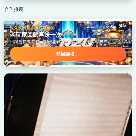
合作推薦
贊助
很久沒回來？這包是你的
老玩家回歸再送一次
回鍋會員專屬彩金，優惠頁面一鍵領取不用問客服。
領回歸禮 →