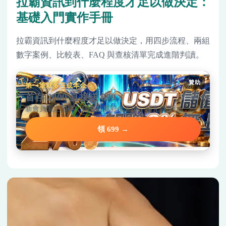
拉霸資訊到什麼程度才足以做決定：
基礎入門實作手冊
拉霸資訊到什麼程度才足以做決定，用四步流程、兩組
數字案例、比較表、FAQ 與查核清單完成進階判讀。
贊助
第一筆就多三成本金
首存 2000 直接送 699
新會員限定加碼，碼量只要彩金五倍，領完就能玩。
領 699 →