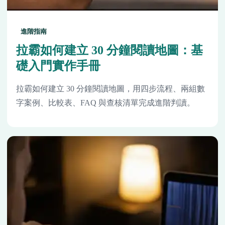
進階指南
拉霸如何建立 30 分鐘閱讀地圖：基
礎入門實作手冊
拉霸如何建立 30 分鐘閱讀地圖，用四步流程、兩組數
字案例、比較表、FAQ 與查核清單完成進階判讀。