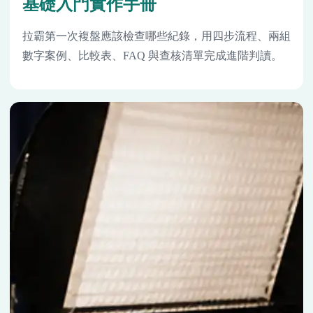
基礎入門實作手冊
拉霸第一次複盤應該檢查哪些紀錄，用四步流程、兩組
數字案例、比較表、FAQ 與查核清單完成進階判讀。