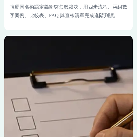
拉霸同名術語定義衝突怎麼裁決，用四步流程、兩組數
字案例、比較表、FAQ 與查核清單完成進階判讀。