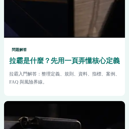
問題解答
拉霸是什麼？先用一頁弄懂核心定義
拉霸入門解答：整理定義、規則、資料、指標、案例、
FAQ 與風險界線。