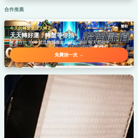
合作推薦
贊助
今天的轉盤還沒人轉走
天天轉好運，轉盤等你抽
單筆存款 3000 就送轉盤機會，最高 2888 每天都能中。
免費抽一次 →