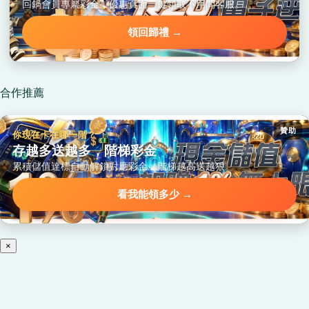
回鍋會員專屬彩金，優惠頁面一鍵領取不用問客服。
領回歸禮 →
合作推薦
贊助
你現在卡在哪一階？
存越多送越多，階梯彩金
累積儲值達標自動解鎖對應彩金，階梯越高送越狠。
看我能領多少 →
×