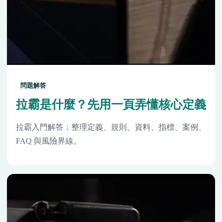
問題解答
拉霸是什麼？先用一頁弄懂核心定義
拉霸入門解答：整理定義、規則、資料、指標、案例、
FAQ 與風險界線。