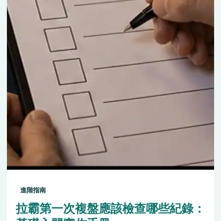
進階指南
拉霸第一次複盤應該檢查哪些紀錄：