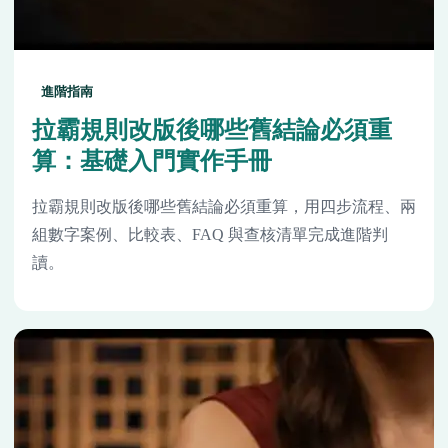
進階指南
拉霸規則改版後哪些舊結論必須重
算：基礎入門實作手冊
拉霸規則改版後哪些舊結論必須重算，用四步流程、兩
組數字案例、比較表、FAQ 與查核清單完成進階判
讀。