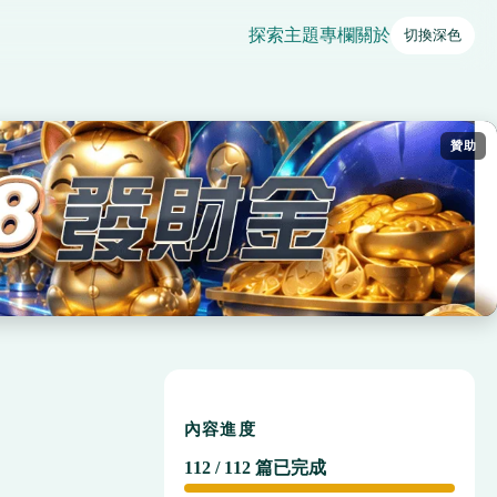
探索
主題
專欄
關於
切換深色
贊助
內容進度
112 / 112 篇已完成