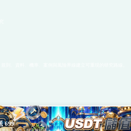
研究
、規則、資料、機率、案例與風險界線建立可重現的研究路線。
 699
只要彩金五倍，領完就能玩。