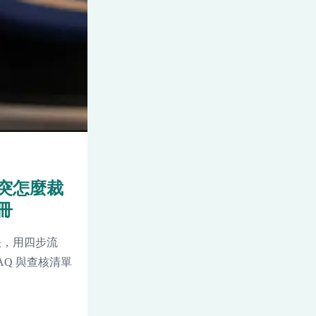
突怎麼裁
冊
決，用四步流
Q 與查核清單