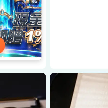
贊助
，
鎖
送