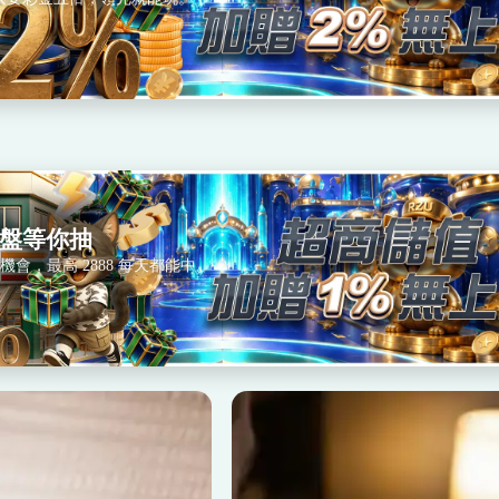
盤等你抽
盤機會，最高 2888 每天都能中。