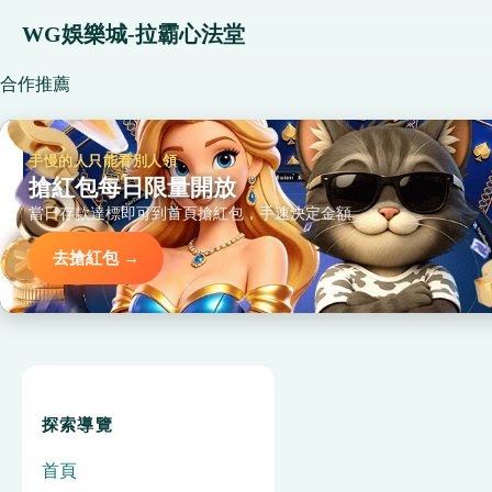
WG娛樂城-拉霸心法堂
合作推薦
手慢的人只能看別人領
搶紅包每日限量開放
當日存款達標即可到首頁搶紅包，手速決定金額。
去搶紅包 →
探索導覽
首頁