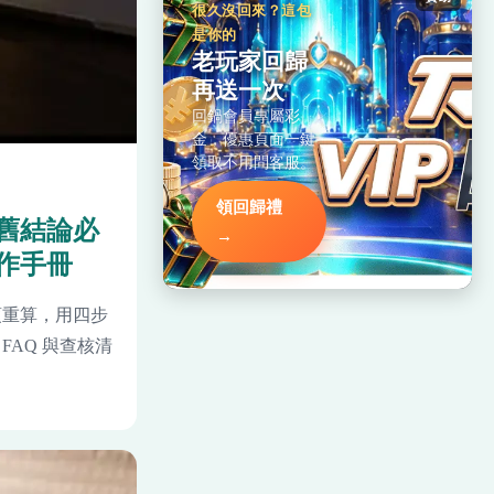
很久沒回來？這包
是你的
老玩家回歸
再送一次
回鍋會員專屬彩
金，優惠頁面一鍵
領取不用問客服。
領回歸禮
舊結論必
→
作手冊
須重算，用四步
AQ 與查核清