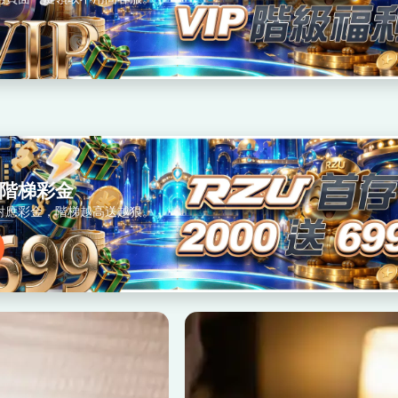
階梯彩金
對應彩金，階梯越高送越狠。