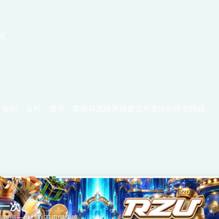
研究
、規則、資料、機率、案例與風險界線建立可重現的研究路線。
的
一次
惠頁面一鍵領取不用問客服。