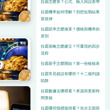
拉霸怎麼算？公式、輸入與誤差帶
拉霸機率如何理解？別把短期結果
當規律
拉霸賠率怎麼換算？價格與機率的
差別
贊助
拉霸策略怎麼建立？可重現的四步
流程
拉霸新手怎麼開始？第一份檢核表
拉霸常見錯誤有哪些？十二個判讀
陷阱
拉霸數據去哪裡看？來源與更新時
間查核
拉霸哪些指標值得看？先分主因與