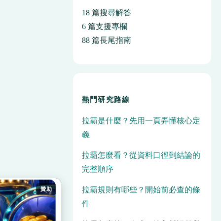
18 篇搜尋解答
6 篇支援專欄
88 篇長尾指南
熱門研究路線
拉霸是什麼？先用一頁弄懂核心定
義
拉霸怎麼看？從資料口徑到結論的
完整順序
拉霸規則有哪些？開始前必查的條
贊助
件