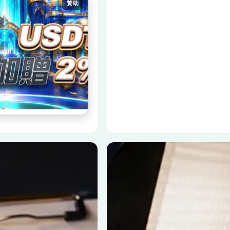
贊助
接
量
就