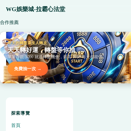
WG娛樂城-拉霸心法堂
合作推薦
今天的轉盤還沒人轉走
天天轉好運，轉盤等你抽
單筆存款 3000 就送轉盤機會，最高 2888 每天都能中。
免費抽一次 →
探索導覽
首頁