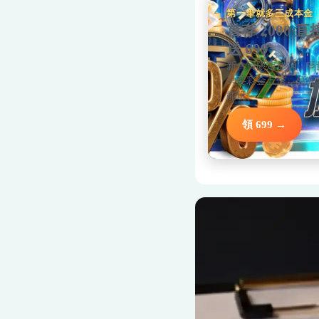
第一筆就多三成本金
首存 2000 直
送 699
新會員限定加碼，碼
只要彩金五倍，領完
能玩。
領 699 →