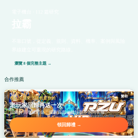
電子機台 · 112 篇研究
拉霸
不靠口號，從定義、規則、資料、機率、案例與風險
界線建立可重現的研究路線。
瀏覽 8 個完整主題 →
合作推薦
贊助
很久沒回來？這包是你的
老玩家回歸再送一次
回鍋會員專屬彩金，優惠頁面一鍵領取不用問客服。
領回歸禮 →