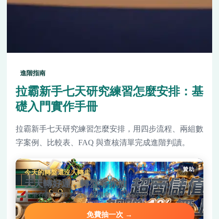
進階指南
拉霸新手七天研究練習怎麼安排：基
礎入門實作手冊
拉霸新手七天研究練習怎麼安排，用四步流程、兩組數
字案例、比較表、FAQ 與查核清單完成進階判讀。
贊助
今天的轉盤還沒人轉走
天天轉好運，轉盤等你抽
單筆存款 3000 就送轉盤機會，最高 2888 每天都能中。
免費抽一次 →