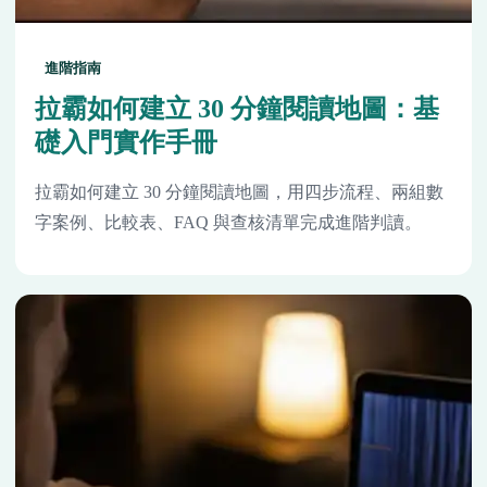
進階指南
拉霸如何建立 30 分鐘閱讀地圖：基
礎入門實作手冊
拉霸如何建立 30 分鐘閱讀地圖，用四步流程、兩組數
字案例、比較表、FAQ 與查核清單完成進階判讀。