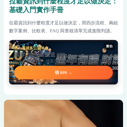
拉霸資訊到什麼程度才足以做決定：
基礎入門實作手冊
拉霸資訊到什麼程度才足以做決定，用四步流程、兩組
數字案例、比較表、FAQ 與查核清單完成進階判讀。
贊助
第一筆就多三成本金
首存 2000 直接送 699
新會員限定加碼，碼量只要彩金五倍，領完就能玩。
領 699 →