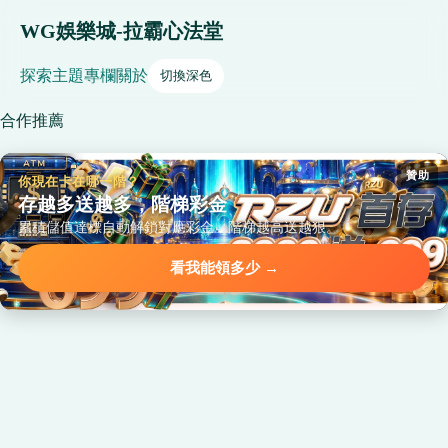
WG娛樂城-拉霸心法堂
探索
主題
專欄
關於
切換深色
合作推薦
贊助
你現在卡在哪一階？
存越多送越多，階梯彩金
累積儲值達標自動解鎖對應彩金，階梯越高送越狠。
看我能領多少 →