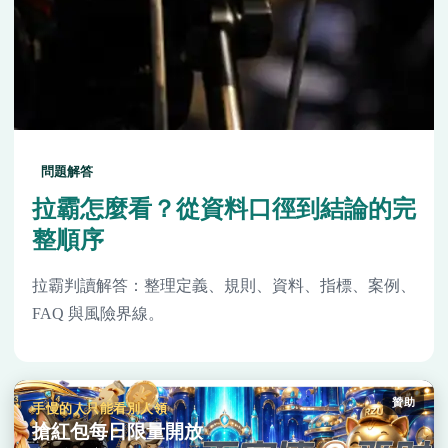
問題解答
拉霸怎麼看？從資料口徑到結論的完
整順序
拉霸判讀解答：整理定義、規則、資料、指標、案例、
FAQ 與風險界線。
贊助
手慢的人只能看別人領
搶紅包每日限量開放