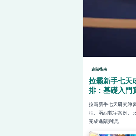
進階指南
拉霸新手七天
排：基礎入門
拉霸新手七天研究練
程、兩組數字案例、比
完成進階判讀。