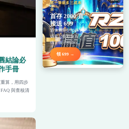
第一筆就多三成本
金
首存 2000 直
接送 699
新會員限定加碼，
碼量只要彩金五
倍，領完就能玩。
領 699 →
舊結論必
作手冊
須重算，用四步
AQ 與查核清