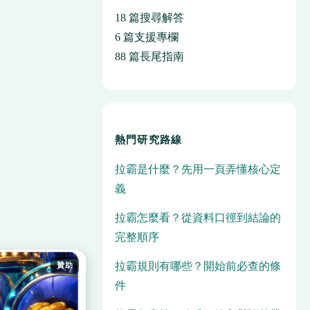
18 篇搜尋解答
6 篇支援專欄
88 篇長尾指南
熱門研究路線
拉霸是什麼？先用一頁弄懂核心定
義
拉霸怎麼看？從資料口徑到結論的
完整順序
拉霸規則有哪些？開始前必查的條
贊助
件