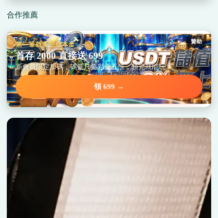
合作推薦
贊助
第一筆就多三成本金
首存 2000 直接送 699
新會員限定加碼，碼量只要彩金五倍，領完就能玩。
領 699 →