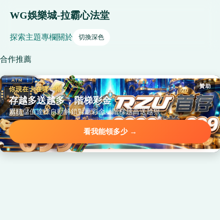
WG娛樂城-拉霸心法堂
探索
主題
專欄
關於
切換深色
合作推薦
贊助
你現在卡在哪一階？
存越多送越多，階梯彩金
累積儲值達標自動解鎖對應彩金，階梯越高送越狠。
看我能領多少 →