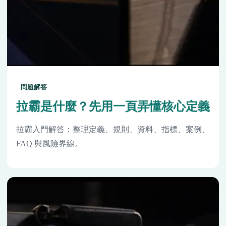
問題解答
拉霸是什麼？先用一頁弄懂核心定義
拉霸入門解答：整理定義、規則、資料、指標、案例、
FAQ 與風險界線。