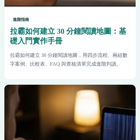
進階指南
拉霸如何建立 30 分鐘閱讀地圖：基
礎入門實作手冊
拉霸如何建立 30 分鐘閱讀地圖，用四步流程、兩組數
字案例、比較表、FAQ 與查核清單完成進階判讀。