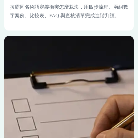
拉霸同名術語定義衝突怎麼裁決，用四步流程、兩組數
字案例、比較表、FAQ 與查核清單完成進階判讀。