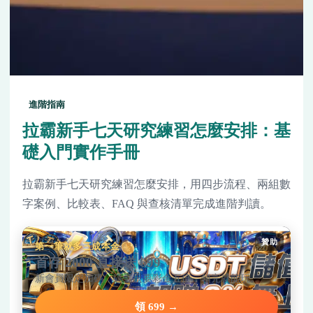
進階指南
拉霸新手七天研究練習怎麼安排：基
礎入門實作手冊
拉霸新手七天研究練習怎麼安排，用四步流程、兩組數
字案例、比較表、FAQ 與查核清單完成進階判讀。
贊助
第一筆就多三成本金
首存 2000 直接送 699
新會員限定加碼，碼量只要彩金五倍，領完就能玩。
領 699 →