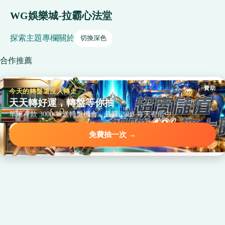
WG娛樂城-拉霸心法堂
探索
主題
專欄
關於
切換深色
合作推薦
贊助
今天的轉盤還沒人轉走
天天轉好運，轉盤等你抽
單筆存款 3000 就送轉盤機會，最高 2888 每天都能中。
免費抽一次 →