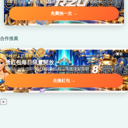
單筆存款 3000 就送轉盤機會，最高 2888 每天都能中。
免費抽一次 →
合作推薦
贊助
手慢的人只能看別人領
搶紅包每日限量開放
當日存款達標即可到首頁搶紅包，手速決定金額。
去搶紅包 →
×