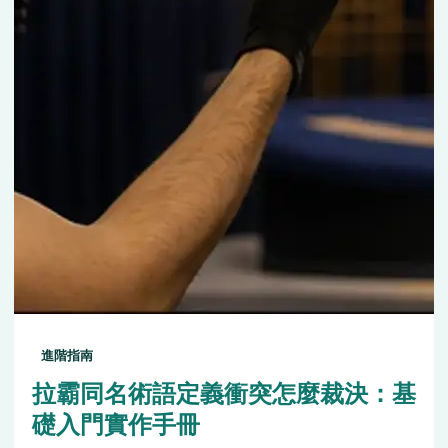
進階指南
拉霸同名術語定義衝突怎麼裁決：基
礎入門實作手冊