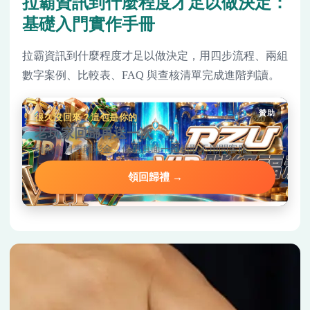
拉霸資訊到什麼程度才足以做決定：
基礎入門實作手冊
拉霸資訊到什麼程度才足以做決定，用四步流程、兩組
數字案例、比較表、FAQ 與查核清單完成進階判讀。
贊助
很久沒回來？這包是你的
老玩家回歸再送一次
回鍋會員專屬彩金，優惠頁面一鍵領取不用問客服。
領回歸禮 →