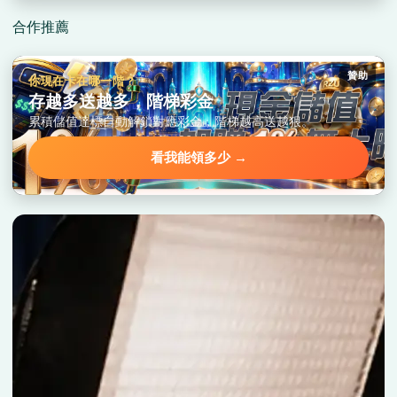
合作推薦
贊助
你現在卡在哪一階？
存越多送越多，階梯彩金
累積儲值達標自動解鎖對應彩金，階梯越高送越狠。
看我能領多少 →