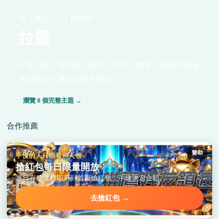
電子機台 · 112 篇研究
拉霸
不靠口號，從定義、規則、資料、機率、案例與風險
界線建立可重現的研究路線。
瀏覽 8 個完整主題 →
合作推薦
贊助
手慢的人只能看別人領
搶紅包每日限量開放
當日存款達標即可到首頁搶紅包，手速決定金額。
去搶紅包 →