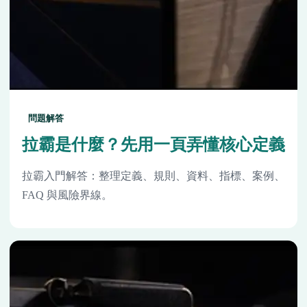
問題解答
拉霸是什麼？先用一頁弄懂核心定義
拉霸入門解答：整理定義、規則、資料、指標、案例、
FAQ 與風險界線。