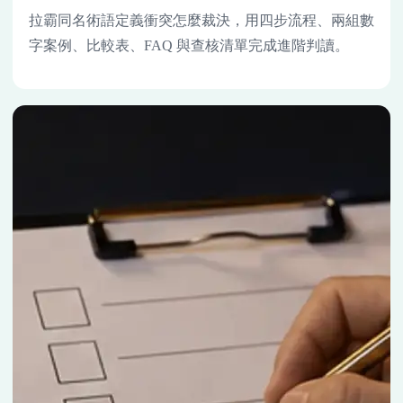
拉霸同名術語定義衝突怎麼裁決，用四步流程、兩組數
字案例、比較表、FAQ 與查核清單完成進階判讀。