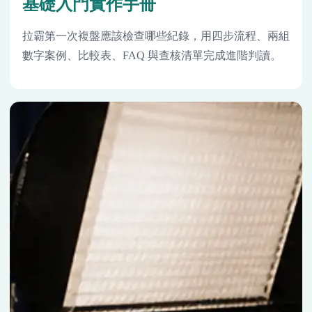
基礎入門實作手冊
拉霸第一次複盤應該檢查哪些紀錄，用四步流程、兩組
數字案例、比較表、FAQ 與查核清單完成進階判讀。