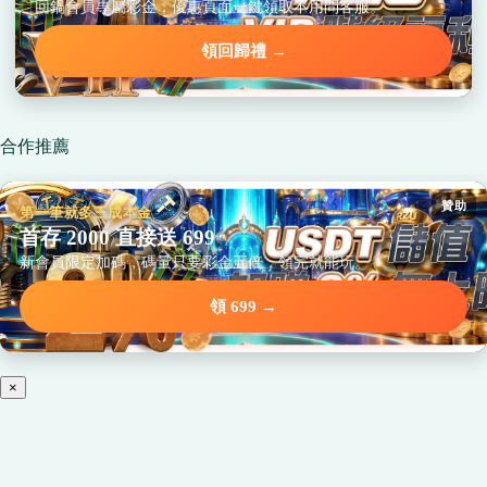
回鍋會員專屬彩金，優惠頁面一鍵領取不用問客服。
領回歸禮 →
合作推薦
贊助
第一筆就多三成本金
首存 2000 直接送 699
新會員限定加碼，碼量只要彩金五倍，領完就能玩。
領 699 →
×