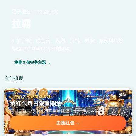
電子機台 · 112 篇研究
拉霸
不靠口號，從定義、規則、資料、機率、案例與風險
界線建立可重現的研究路線。
瀏覽 8 個完整主題 →
合作推薦
贊助
手慢的人只能看別人領
搶紅包每日限量開放
當日存款達標即可到首頁搶紅包，手速決定金額。
去搶紅包 →