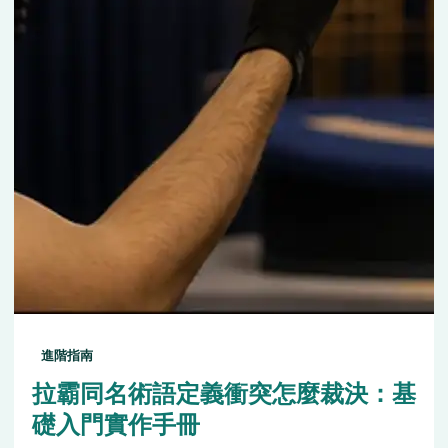
進階指南
拉霸同名術語定義衝突怎麼裁決：基
礎入門實作手冊