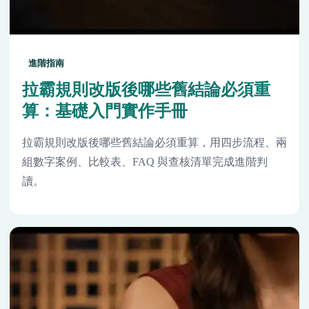
進階指南
拉霸規則改版後哪些舊結論必須重
算：基礎入門實作手冊
拉霸規則改版後哪些舊結論必須重算，用四步流程、兩
組數字案例、比較表、FAQ 與查核清單完成進階判
讀。