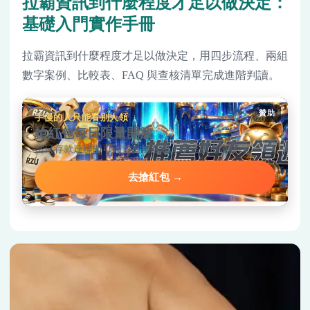
拉霸資訊到什麼程度才足以做決定：
基礎入門實作手冊
拉霸資訊到什麼程度才足以做決定，用四步流程、兩組
數字案例、比較表、FAQ 與查核清單完成進階判讀。
贊助
手慢的人只能看別人領
搶紅包每日限量開放
當日存款達標即可到首頁搶紅包，手速決定金額。
去搶紅包 →