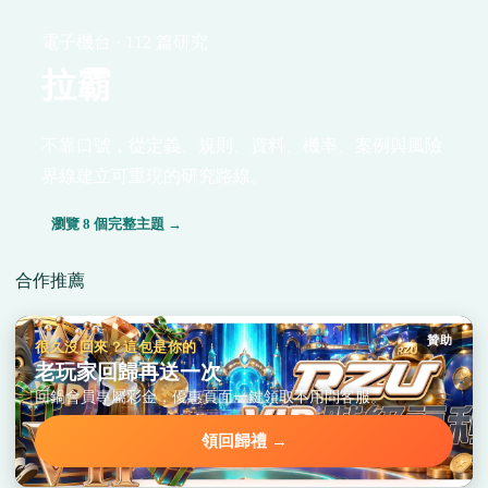
電子機台 · 112 篇研究
拉霸
不靠口號，從定義、規則、資料、機率、案例與風險
界線建立可重現的研究路線。
瀏覽 8 個完整主題 →
合作推薦
贊助
很久沒回來？這包是你的
老玩家回歸再送一次
回鍋會員專屬彩金，優惠頁面一鍵領取不用問客服。
領回歸禮 →