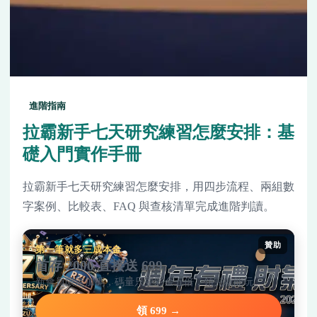
進階指南
拉霸新手七天研究練習怎麼安排：基
礎入門實作手冊
拉霸新手七天研究練習怎麼安排，用四步流程、兩組數
字案例、比較表、FAQ 與查核清單完成進階判讀。
贊助
第一筆就多三成本金
首存 2000 直接送 699
新會員限定加碼，碼量只要彩金五倍，領完就能玩。
領 699 →