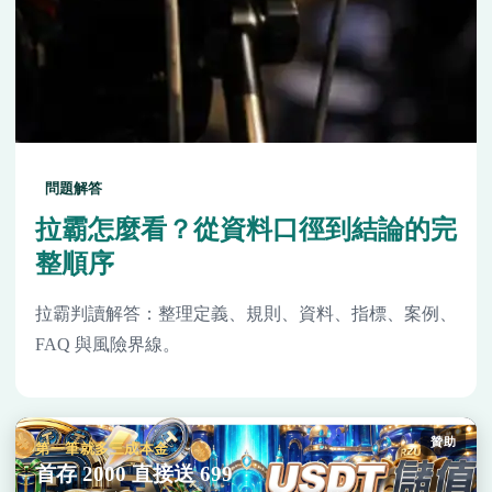
問題解答
拉霸怎麼看？從資料口徑到結論的完
整順序
拉霸判讀解答：整理定義、規則、資料、指標、案例、
FAQ 與風險界線。
贊助
第一筆就多三成本金
首存 2000 直接送 699