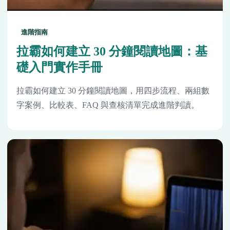
進階指南
拉霸如何建立 30 分鐘閱讀地圖：基
礎入門實作手冊
拉霸如何建立 30 分鐘閱讀地圖，用四步流程、兩組數
字案例、比較表、FAQ 與查核清單完成進階判讀。