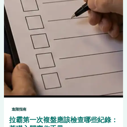
進階指南
拉霸第一次複盤應該檢查哪些紀錄：