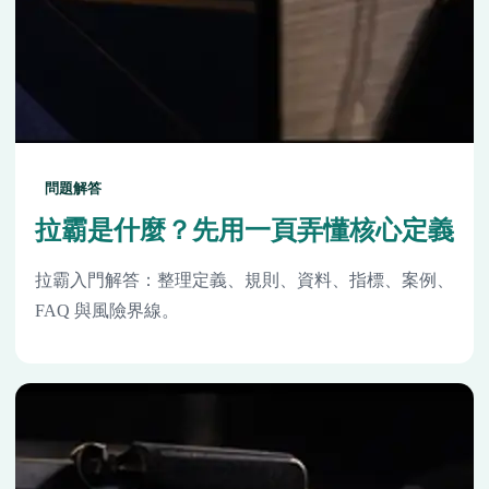
問題解答
拉霸是什麼？先用一頁弄懂核心定義
拉霸入門解答：整理定義、規則、資料、指標、案例、
FAQ 與風險界線。