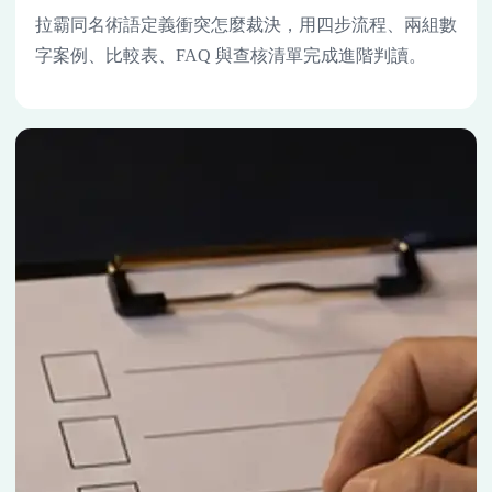
拉霸同名術語定義衝突怎麼裁決，用四步流程、兩組數
字案例、比較表、FAQ 與查核清單完成進階判讀。