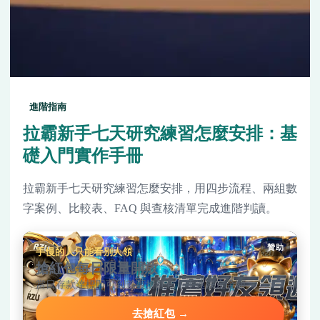
進階指南
拉霸新手七天研究練習怎麼安排：基
礎入門實作手冊
拉霸新手七天研究練習怎麼安排，用四步流程、兩組數
字案例、比較表、FAQ 與查核清單完成進階判讀。
贊助
手慢的人只能看別人領
搶紅包每日限量開放
當日存款達標即可到首頁搶紅包，手速決定金額。
去搶紅包 →