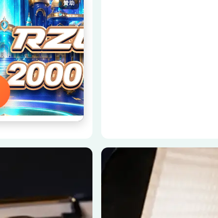
贊助
，
鎖
送