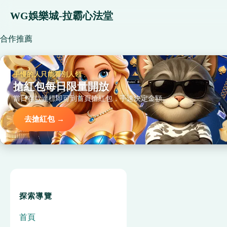
WG娛樂城-拉霸心法堂
合作推薦
手慢的人只能看別人領
搶紅包每日限量開放
當日存款達標即可到首頁搶紅包，手速決定金額。
去搶紅包 →
探索導覽
首頁