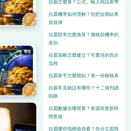
拉霸怎麼算？公式、輸入與誤差帶
拉霸機率如何理解？別把短期結果
當規律
拉霸賠率怎麼換算？價格與機率的
差別
贊助
拉霸策略怎麼建立？可重現的四步
流程
拉霸新手怎麼開始？第一份檢核表
拉霸常見錯誤有哪些？十二個判讀
陷阱
拉霸數據去哪裡看？來源與更新時
間查核
拉霸哪些指標值得看？先分主因與