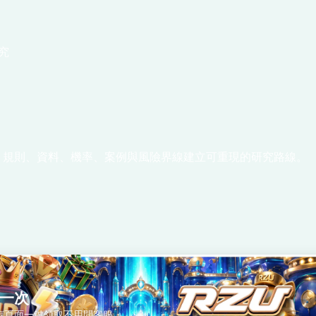
研究
、規則、資料、機率、案例與風險界線建立可重現的研究路線。
的
一次
惠頁面一鍵領取不用問客服。