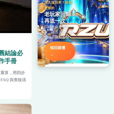
很久沒回來？這包
是你的
老玩家回歸
再送一次
回鍋會員專屬彩
金，優惠頁面一鍵
領取不用問客服。
領回歸禮
舊結論必
→
作手冊
須重算，用四步
AQ 與查核清