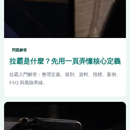
問題解答
拉霸是什麼？先用一頁弄懂核心定義
拉霸入門解答：整理定義、規則、資料、指標、案例、
FAQ 與風險界線。