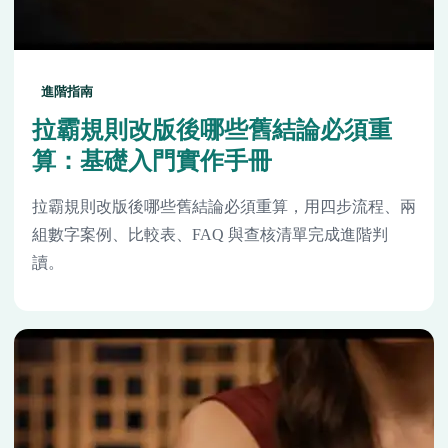
進階指南
拉霸規則改版後哪些舊結論必須重
算：基礎入門實作手冊
拉霸規則改版後哪些舊結論必須重算，用四步流程、兩
組數字案例、比較表、FAQ 與查核清單完成進階判
讀。