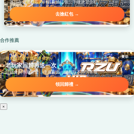
當日存款達標即可到首頁搶紅包，手速決定金額。
去搶紅包 →
合作推薦
贊助
很久沒回來？這包是你的
老玩家回歸再送一次
回鍋會員專屬彩金，優惠頁面一鍵領取不用問客服。
領回歸禮 →
×