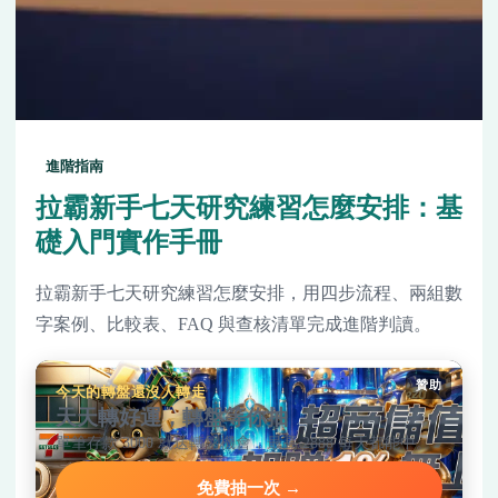
進階指南
拉霸新手七天研究練習怎麼安排：基
礎入門實作手冊
拉霸新手七天研究練習怎麼安排，用四步流程、兩組數
字案例、比較表、FAQ 與查核清單完成進階判讀。
贊助
今天的轉盤還沒人轉走
天天轉好運，轉盤等你抽
單筆存款 3000 就送轉盤機會，最高 2888 每天都能中。
免費抽一次 →