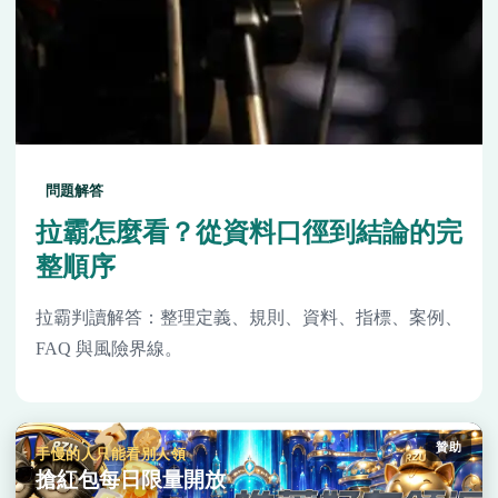
問題解答
拉霸怎麼看？從資料口徑到結論的完
整順序
拉霸判讀解答：整理定義、規則、資料、指標、案例、
FAQ 與風險界線。
贊助
手慢的人只能看別人領
搶紅包每日限量開放