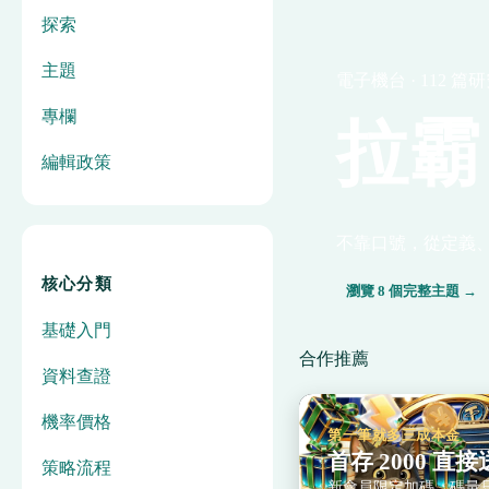
探索
主題
電子機台 · 112 篇
專欄
拉霸
編輯政策
不靠口號，從定義
核心分類
瀏覽 8 個完整主題 →
基礎入門
合作推薦
資料查證
機率價格
第一筆就多三成本金
首存 2000 直接送
策略流程
新會員限定加碼，碼量