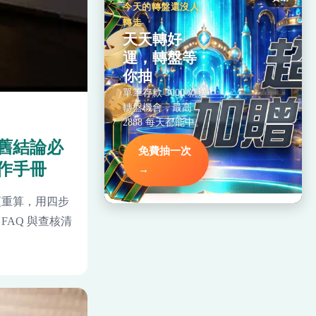
今天的轉盤還沒人
轉走
天天轉好
運，轉盤等
你抽
單筆存款 3000 就送
轉盤機會，最高
2888 每天都能中。
舊結論必
免費抽一次
作手冊
→
須重算，用四步
AQ 與查核清