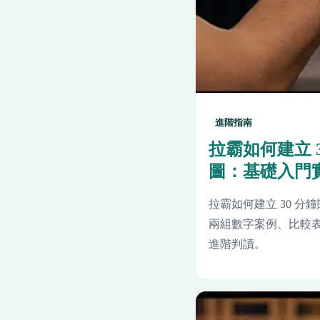
進階指南
拉霸如何建立 
圖：基礎入門
拉霸如何建立 30 
兩組數字案例、比較表
進階判讀。