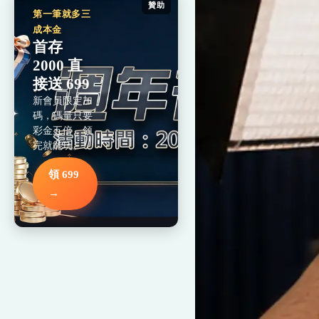
贊助
第一筆就多三
成本金
首存
2000 直
接送 699
新會員限定加
碼，碼量只要
彩金五倍，領
完就能玩。
領 699
→