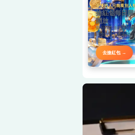
手慢的人只能看別人
搶紅包每日限
開放
當日存款達標即可到
頁搶紅包，手速決定
額。
去搶紅包 →