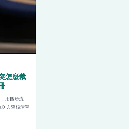
突怎麼裁
冊
決，用四步流
Q 與查核清單