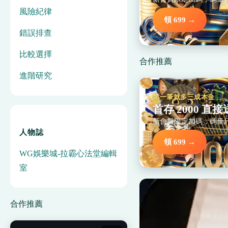
風險紀律
領 699 →
錯誤排查
比較選擇
合作推薦
進階研究
第一筆就多三成本金
首存 2000 直接送
新會員限定加碼，碼量
人物誌
領 699 →
WG娛樂城-拉霸心法堂編輯
室
合作推薦