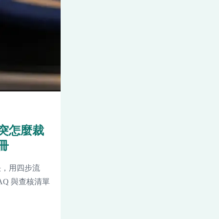
突怎麼裁
冊
決，用四步流
Q 與查核清單