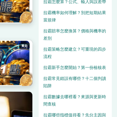
拉霸怎麼算？公式、輸入與誤差帶
拉霸機率如何理解？別把短期結果
當規律
拉霸賠率怎麼換算？價格與機率的
差別
贊助
拉霸策略怎麼建立？可重現的四步
流程
拉霸新手怎麼開始？第一份檢核表
拉霸常見錯誤有哪些？十二個判讀
陷阱
拉霸數據去哪裡看？來源與更新時
間查核
拉霸哪些指標值得看？先分主因與