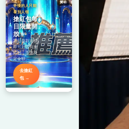
贊助
手慢的人只能
看別人領
搶紅包每
日限量開
放
當日存款達標
即可到首頁搶
紅包，手速決
定金額。
去搶紅
包 →