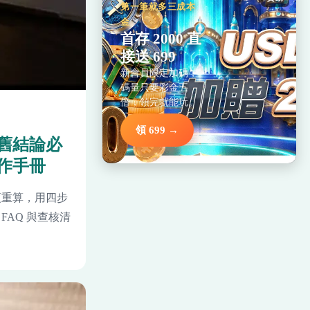
第一筆就多三成本
金
首存 2000 直
接送 699
新會員限定加碼，
碼量只要彩金五
倍，領完就能玩。
領 699 →
舊結論必
作手冊
須重算，用四步
AQ 與查核清