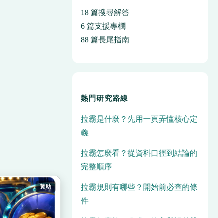
18 篇搜尋解答
6 篇支援專欄
88 篇長尾指南
熱門研究路線
拉霸是什麼？先用一頁弄懂核心定
義
拉霸怎麼看？從資料口徑到結論的
完整順序
拉霸規則有哪些？開始前必查的條
贊助
件