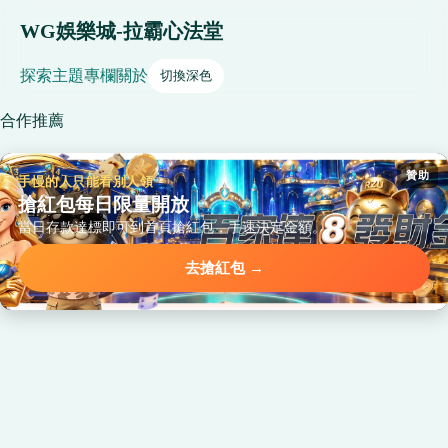
WG娛樂城-拉霸心法堂
探索
主題
專欄
關於
切換深色
合作推薦
贊助
手慢的人只能看別人領
搶紅包每日限量開放
當日存款達標即可到首頁搶紅包，手速決定金額。
去搶紅包 →