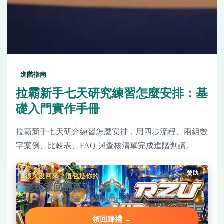
進階指南
拉霸新手七天研究練習怎麼安排：基
礎入門實作手冊
拉霸新手七天研究練習怎麼安排，用四步流程、兩組數
字案例、比較表、FAQ 與查核清單完成進階判讀。
贊助
很久沒回來？這包是你的
老玩家回歸再送一次
回鍋會員專屬彩金，優惠頁面一鍵領取不用問客服。
領回歸禮 →