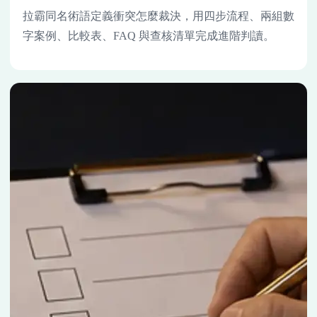
拉霸同名術語定義衝突怎麼裁決，用四步流程、兩組數
字案例、比較表、FAQ 與查核清單完成進階判讀。