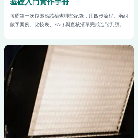
基礎入門實作手冊
拉霸第一次複盤應該檢查哪些紀錄，用四步流程、兩組
數字案例、比較表、FAQ 與查核清單完成進階判讀。