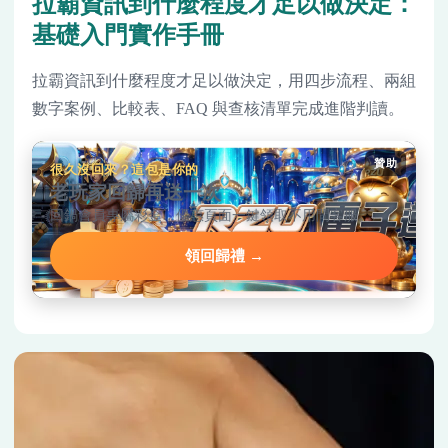
拉霸資訊到什麼程度才足以做決定：
基礎入門實作手冊
拉霸資訊到什麼程度才足以做決定，用四步流程、兩組
數字案例、比較表、FAQ 與查核清單完成進階判讀。
贊助
很久沒回來？這包是你的
老玩家回歸再送一次
回鍋會員專屬彩金，優惠頁面一鍵領取不用問客服。
領回歸禮 →