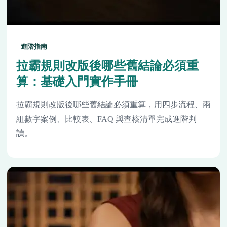
進階指南
拉霸規則改版後哪些舊結論必須重
算：基礎入門實作手冊
拉霸規則改版後哪些舊結論必須重算，用四步流程、兩
組數字案例、比較表、FAQ 與查核清單完成進階判
讀。