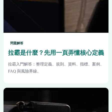
問題解答
拉霸是什麼？先用一頁弄懂核心定義
拉霸入門解答：整理定義、規則、資料、指標、案例、
FAQ 與風險界線。