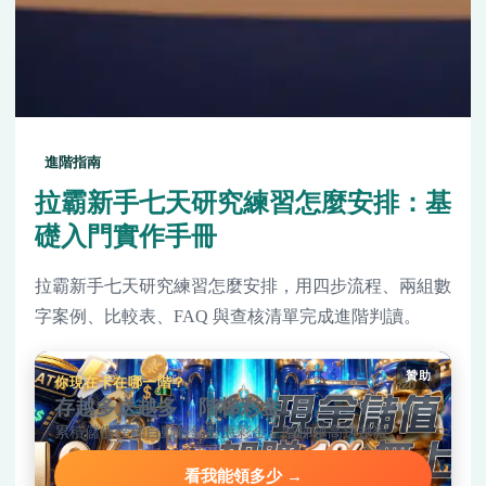
進階指南
拉霸新手七天研究練習怎麼安排：基
礎入門實作手冊
拉霸新手七天研究練習怎麼安排，用四步流程、兩組數
字案例、比較表、FAQ 與查核清單完成進階判讀。
贊助
你現在卡在哪一階？
存越多送越多，階梯彩金
累積儲值達標自動解鎖對應彩金，階梯越高送越狠。
看我能領多少 →