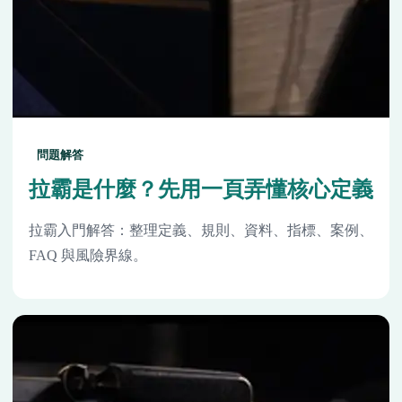
問題解答
拉霸是什麼？先用一頁弄懂核心定義
拉霸入門解答：整理定義、規則、資料、指標、案例、
FAQ 與風險界線。