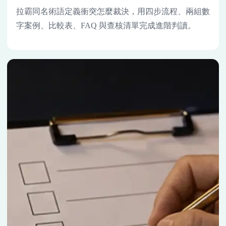
拉霸同名術語定義衝突怎麼裁決，用四步流程、兩組數
字案例、比較表、FAQ 與查核清單完成進階判讀。