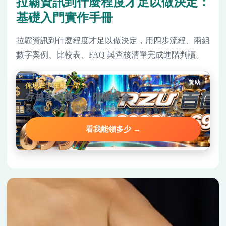
拉霸資訊到什麼程度才足以做決定：
基礎入門實作手冊
拉霸資訊到什麼程度才足以做決定，用四步流程、兩組
數字案例、比較表、FAQ 與查核清單完成進階判讀。
贊助
你現在卡在哪一階？
存越多送越多，階梯彩金
累積儲值達標自動解鎖對應彩金，階梯越高送越狠。
看我能領多少 →