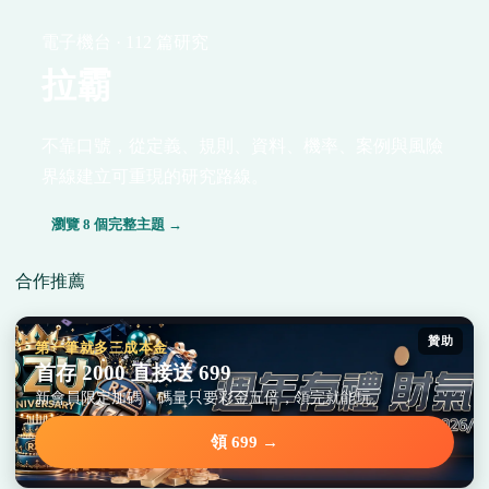
電子機台 · 112 篇研究
拉霸
不靠口號，從定義、規則、資料、機率、案例與風險
界線建立可重現的研究路線。
瀏覽 8 個完整主題 →
合作推薦
贊助
第一筆就多三成本金
首存 2000 直接送 699
新會員限定加碼，碼量只要彩金五倍，領完就能玩。
領 699 →