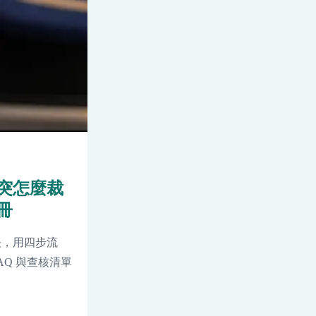
突怎麼裁
冊
決，用四步流
Q 與查核清單