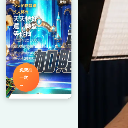
贊助
今天的轉盤還
沒人轉走
天天轉好
運，轉盤
等你抽
單筆存款 3000
就送轉盤機
會，最高 2888
每天都能中。
免費抽
一次
→