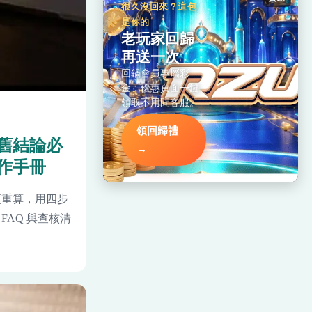
很久沒回來？這包
是你的
老玩家回歸
再送一次
回鍋會員專屬彩
金，優惠頁面一鍵
領取不用問客服。
領回歸禮
舊結論必
→
作手冊
須重算，用四步
AQ 與查核清