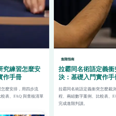
進階指南
研究練習怎麼安
拉霸同名術語定義衝
實作手冊
決：基礎入門實作手
習怎麼安排，用四步流
拉霸同名術語定義衝突怎麼裁
較表、FAQ 與查核清單
程、兩組數字案例、比較表、FA
完成進階判讀。