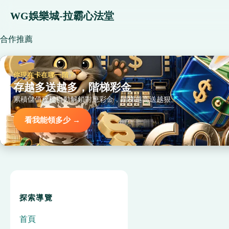
WG娛樂城-拉霸心法堂
合作推薦
你現在卡在哪一階？
存越多送越多，階梯彩金
累積儲值達標自動解鎖對應彩金，階梯越高送越狠。
看我能領多少 →
探索導覽
首頁