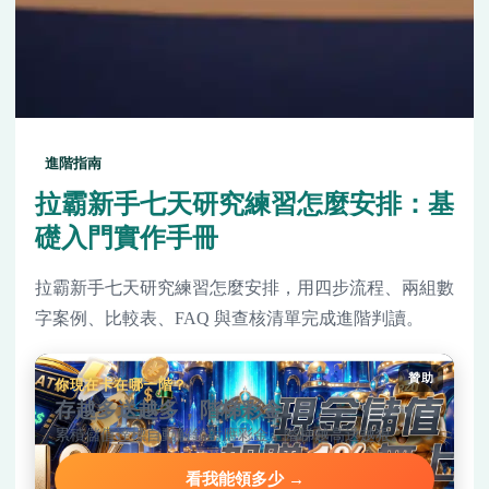
進階指南
拉霸新手七天研究練習怎麼安排：基
礎入門實作手冊
拉霸新手七天研究練習怎麼安排，用四步流程、兩組數
字案例、比較表、FAQ 與查核清單完成進階判讀。
贊助
你現在卡在哪一階？
存越多送越多，階梯彩金
累積儲值達標自動解鎖對應彩金，階梯越高送越狠。
看我能領多少 →