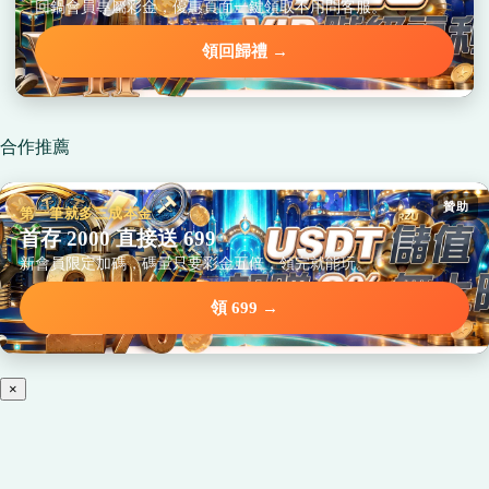
回鍋會員專屬彩金，優惠頁面一鍵領取不用問客服。
領回歸禮 →
合作推薦
贊助
第一筆就多三成本金
首存 2000 直接送 699
新會員限定加碼，碼量只要彩金五倍，領完就能玩。
領 699 →
×