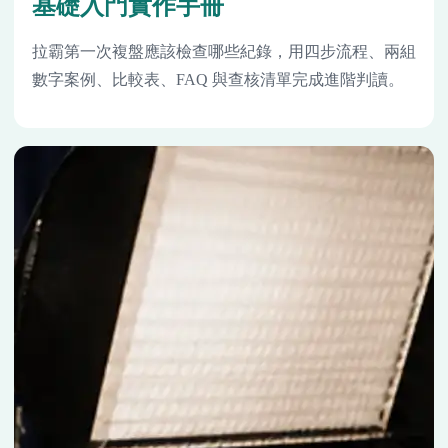
基礎入門實作手冊
拉霸第一次複盤應該檢查哪些紀錄，用四步流程、兩組
數字案例、比較表、FAQ 與查核清單完成進階判讀。