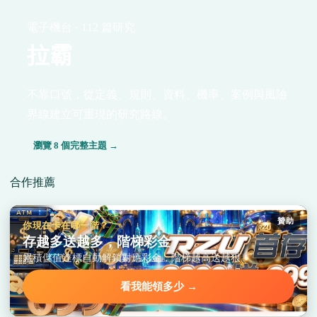
電子機台 · 112 篇研究
拉霸
不靠口號，從定義、規則、資料、機率、案例與風險
界線建立可重現的研究路線。
瀏覽 8 個完整主題 →
合作推薦
贊助
你現在卡在哪一階？
存越多送越多，階梯彩金
累積儲值達標自動解鎖對應彩金，階梯越高送越狠。
看我能領多少 →