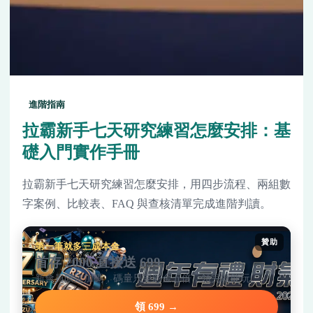
進階指南
拉霸新手七天研究練習怎麼安排：基
礎入門實作手冊
拉霸新手七天研究練習怎麼安排，用四步流程、兩組數
字案例、比較表、FAQ 與查核清單完成進階判讀。
贊助
第一筆就多三成本金
首存 2000 直接送 699
新會員限定加碼，碼量只要彩金五倍，領完就能玩。
領 699 →