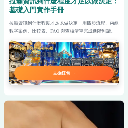
拉霸資訊到什麼程度才足以做決定：
基礎入門實作手冊
拉霸資訊到什麼程度才足以做決定，用四步流程、兩組
數字案例、比較表、FAQ 與查核清單完成進階判讀。
贊助
手慢的人只能看別人領
搶紅包每日限量開放
當日存款達標即可到首頁搶紅包，手速決定金額。
去搶紅包 →