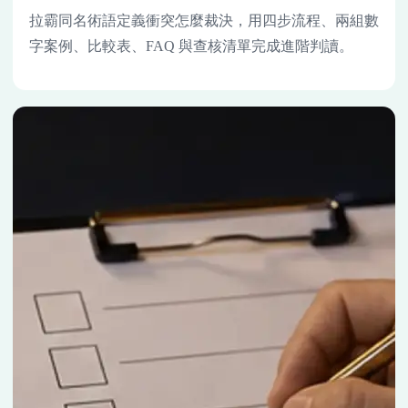
拉霸同名術語定義衝突怎麼裁決，用四步流程、兩組數
字案例、比較表、FAQ 與查核清單完成進階判讀。