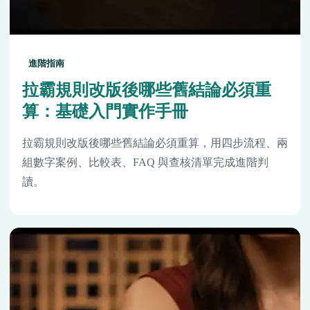
進階指南
拉霸規則改版後哪些舊結論必須重
算：基礎入門實作手冊
拉霸規則改版後哪些舊結論必須重算，用四步流程、兩
組數字案例、比較表、FAQ 與查核清單完成進階判
讀。