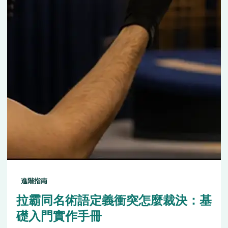
進階指南
拉霸同名術語定義衝突怎麼裁決：基
礎入門實作手冊