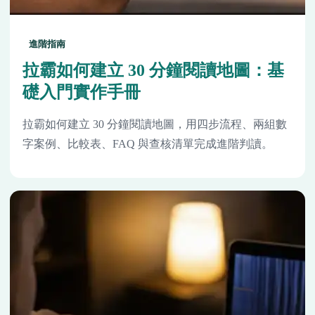
進階指南
拉霸如何建立 30 分鐘閱讀地圖：基
礎入門實作手冊
拉霸如何建立 30 分鐘閱讀地圖，用四步流程、兩組數
字案例、比較表、FAQ 與查核清單完成進階判讀。