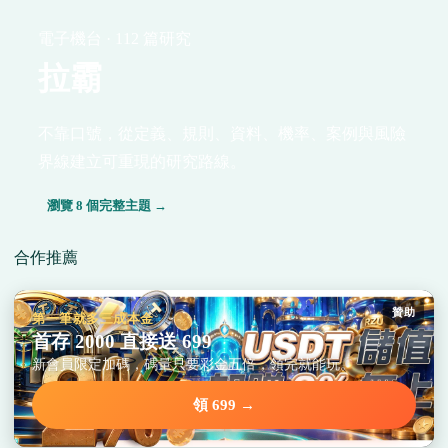
電子機台 · 112 篇研究
拉霸
不靠口號，從定義、規則、資料、機率、案例與風險
界線建立可重現的研究路線。
瀏覽 8 個完整主題 →
合作推薦
贊助
第一筆就多三成本金
首存 2000 直接送 699
新會員限定加碼，碼量只要彩金五倍，領完就能玩。
領 699 →