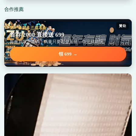
合作推薦
贊助
第一筆就多三成本金
首存 2000 直接送 699
新會員限定加碼，碼量只要彩金五倍，領完就能玩。
領 699 →