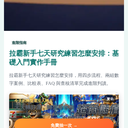
進階指南
拉霸新手七天研究練習怎麼安排：基
礎入門實作手冊
拉霸新手七天研究練習怎麼安排，用四步流程、兩組數
字案例、比較表、FAQ 與查核清單完成進階判讀。
贊助
今天的轉盤還沒人轉走
天天轉好運，轉盤等你抽
單筆存款 3000 就送轉盤機會，最高 2888 每天都能中。
免費抽一次 →