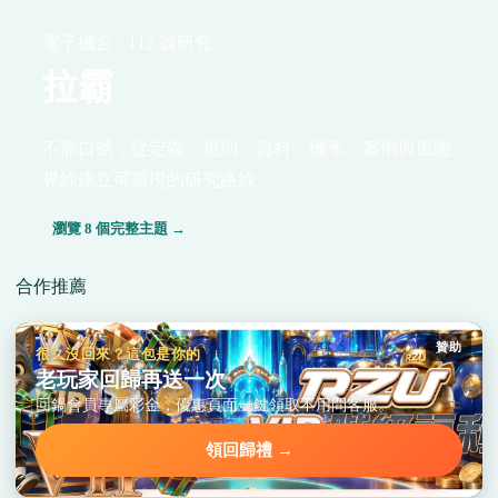
電子機台 · 112 篇研究
拉霸
不靠口號，從定義、規則、資料、機率、案例與風險
界線建立可重現的研究路線。
瀏覽 8 個完整主題 →
合作推薦
贊助
很久沒回來？這包是你的
老玩家回歸再送一次
回鍋會員專屬彩金，優惠頁面一鍵領取不用問客服。
領回歸禮 →