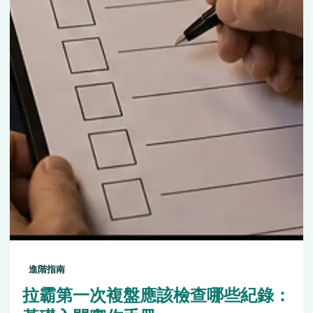
進階指南
拉霸第一次複盤應該檢查哪些紀錄：