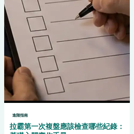
進階指南
拉霸第一次複盤應該檢查哪些紀錄：