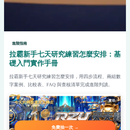
進階指南
拉霸新手七天研究練習怎麼安排：基
礎入門實作手冊
拉霸新手七天研究練習怎麼安排，用四步流程、兩組數
字案例、比較表、FAQ 與查核清單完成進階判讀。
贊助
今天的轉盤還沒人轉走
天天轉好運，轉盤等你抽
單筆存款 3000 就送轉盤機會，最高 2888 每天都能中。
免費抽一次 →