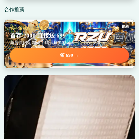
合作推薦
贊助
第一筆就多三成本金
首存 2000 直接送 699
新會員限定加碼，碼量只要彩金五倍，領完就能玩。
領 699 →