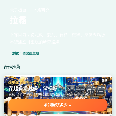
電子機台 · 112 篇研究
拉霸
不靠口號，從定義、規則、資料、機率、案例與風險
界線建立可重現的研究路線。
瀏覽 8 個完整主題 →
合作推薦
贊助
你現在卡在哪一階？
存越多送越多，階梯彩金
累積儲值達標自動解鎖對應彩金，階梯越高送越狠。
看我能領多少 →