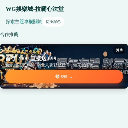
WG娛樂城-拉霸心法堂
探索
主題
專欄
關於
切換深色
合作推薦
贊助
第一筆就多三成本金
首存 2000 直接送 699
新會員限定加碼，碼量只要彩金五倍，領完就能玩。
領 699 →