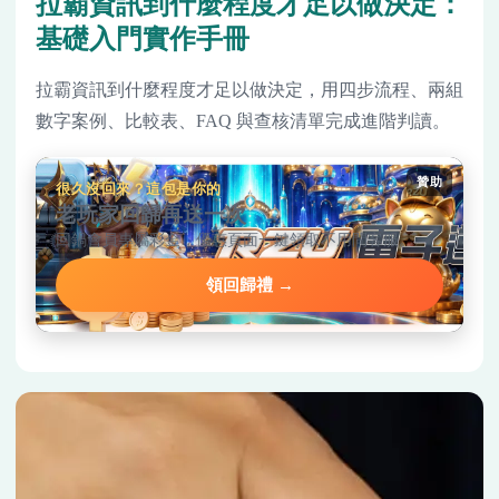
拉霸資訊到什麼程度才足以做決定：
基礎入門實作手冊
拉霸資訊到什麼程度才足以做決定，用四步流程、兩組
數字案例、比較表、FAQ 與查核清單完成進階判讀。
贊助
很久沒回來？這包是你的
老玩家回歸再送一次
回鍋會員專屬彩金，優惠頁面一鍵領取不用問客服。
領回歸禮 →