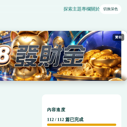
探索
主題
專欄
關於
切換深色
贊助
內容進度
112 / 112 篇已完成