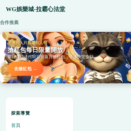
WG娛樂城-拉霸心法堂
合作推薦
手慢的人只能看別人領
搶紅包每日限量開放
當日存款達標即可到首頁搶紅包，手速決定金額。
去搶紅包 →
探索導覽
首頁