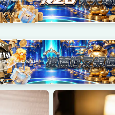
開放
頁搶紅包，手速決定金額。