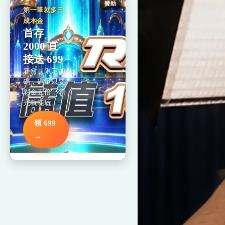
贊助
第一筆就多三
成本金
首存
2000 直
接送 699
新會員限定加
碼，碼量只要
彩金五倍，領
完就能玩。
領 699
→