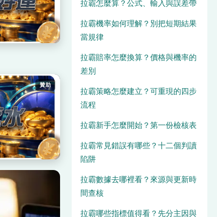
拉霸怎麼算？公式、輸入與誤差帶
拉霸機率如何理解？別把短期結果
當規律
拉霸賠率怎麼換算？價格與機率的
差別
贊助
拉霸策略怎麼建立？可重現的四步
流程
拉霸新手怎麼開始？第一份檢核表
拉霸常見錯誤有哪些？十二個判讀
陷阱
拉霸數據去哪裡看？來源與更新時
間查核
拉霸哪些指標值得看？先分主因與