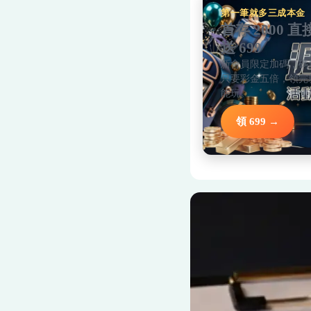
第一筆就多三成本金
首存 2000 直
送 699
新會員限定加碼，碼
只要彩金五倍，領完
能玩。
領 699 →