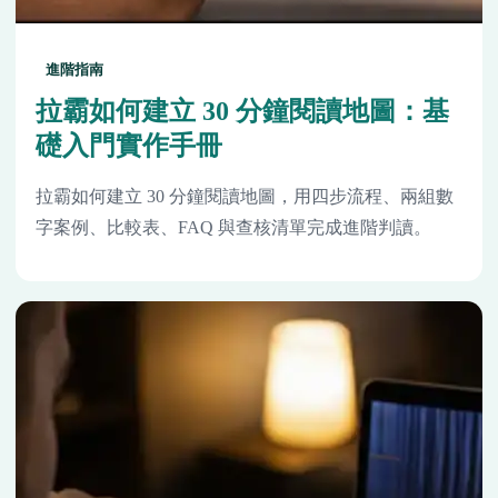
進階指南
拉霸如何建立 30 分鐘閱讀地圖：基
礎入門實作手冊
拉霸如何建立 30 分鐘閱讀地圖，用四步流程、兩組數
字案例、比較表、FAQ 與查核清單完成進階判讀。