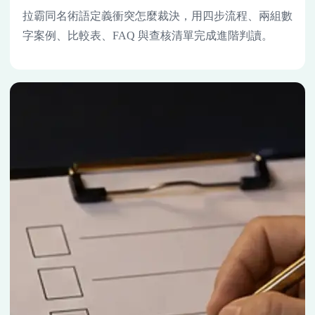
拉霸同名術語定義衝突怎麼裁決，用四步流程、兩組數
字案例、比較表、FAQ 與查核清單完成進階判讀。