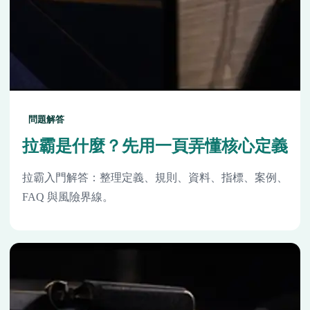
問題解答
拉霸是什麼？先用一頁弄懂核心定義
拉霸入門解答：整理定義、規則、資料、指標、案例、
FAQ 與風險界線。