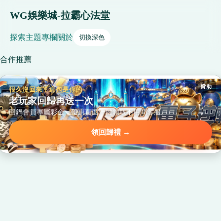
WG娛樂城-拉霸心法堂
探索
主題
專欄
關於
切換深色
合作推薦
贊助
很久沒回來？這包是你的
老玩家回歸再送一次
回鍋會員專屬彩金，優惠頁面一鍵領取不用問客服。
領回歸禮 →