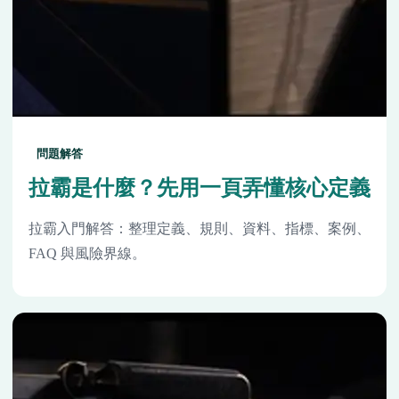
問題解答
拉霸是什麼？先用一頁弄懂核心定義
拉霸入門解答：整理定義、規則、資料、指標、案例、
FAQ 與風險界線。