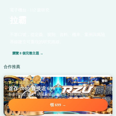
電子機台 · 112 篇研究
拉霸
不靠口號，從定義、規則、資料、機率、案例與風險
界線建立可重現的研究路線。
瀏覽 8 個完整主題 →
合作推薦
贊助
第一筆就多三成本金
首存 2000 直接送 699
新會員限定加碼，碼量只要彩金五倍，領完就能玩。
領 699 →