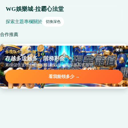
WG娛樂城-拉霸心法堂
探索
主題
專欄
關於
切換深色
合作推薦
贊助
你現在卡在哪一階？
存越多送越多，階梯彩金
累積儲值達標自動解鎖對應彩金，階梯越高送越狠。
看我能領多少 →