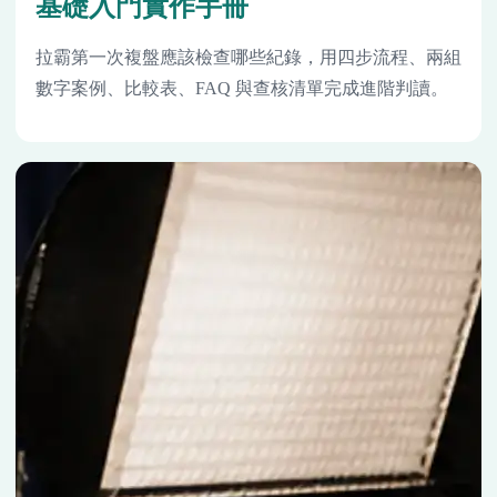
基礎入門實作手冊
拉霸第一次複盤應該檢查哪些紀錄，用四步流程、兩組
數字案例、比較表、FAQ 與查核清單完成進階判讀。