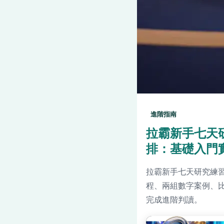
進階指南
拉霸新手七天
排：基礎入門
拉霸新手七天研究練
程、兩組數字案例、比
完成進階判讀。