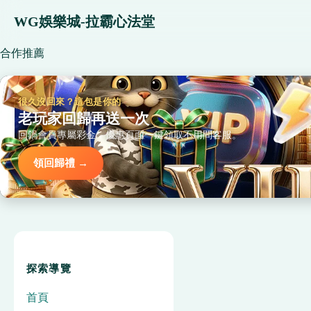
WG娛樂城-拉霸心法堂
合作推薦
很久沒回來？這包是你的
老玩家回歸再送一次
回鍋會員專屬彩金，優惠頁面一鍵領取不用問客服。
領回歸禮 →
探索導覽
首頁