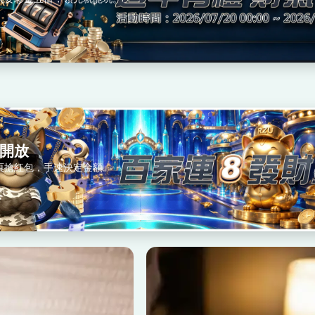
開放
頁搶紅包，手速決定金額。