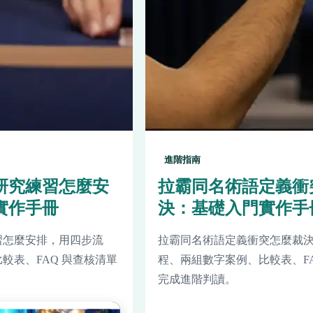
進階指南
研究練習怎麼安
拉霸同名術語定義衝
實作手冊
決：基礎入門實作手
習怎麼安排，用四步流
拉霸同名術語定義衝突怎麼裁
較表、FAQ 與查核清單
程、兩組數字案例、比較表、FA
完成進階判讀。