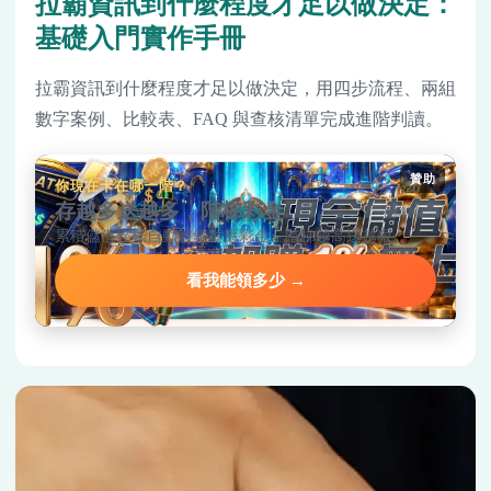
拉霸資訊到什麼程度才足以做決定：
基礎入門實作手冊
拉霸資訊到什麼程度才足以做決定，用四步流程、兩組
數字案例、比較表、FAQ 與查核清單完成進階判讀。
贊助
你現在卡在哪一階？
存越多送越多，階梯彩金
累積儲值達標自動解鎖對應彩金，階梯越高送越狠。
看我能領多少 →