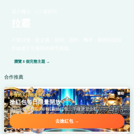
電子機台 · 112 篇研究
拉霸
不靠口號，從定義、規則、資料、機率、案例與風險
界線建立可重現的研究路線。
瀏覽 8 個完整主題 →
合作推薦
贊助
手慢的人只能看別人領
搶紅包每日限量開放
當日存款達標即可到首頁搶紅包，手速決定金額。
去搶紅包 →