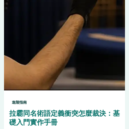
進階指南
拉霸同名術語定義衝突怎麼裁決：基
礎入門實作手冊