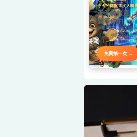
今天的轉盤還沒人轉
天天轉好運，
盤等你抽
單筆存款 3000 就送
機會，最高 2888 每
能中。
免費抽一次 →