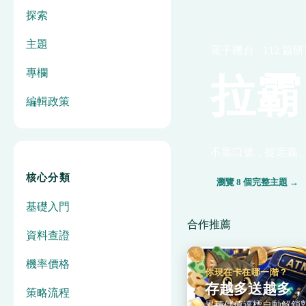
探索
主題
電子機台 · 112 篇
專欄
拉霸
編輯政策
不靠口號，從定義
核心分類
瀏覽 8 個完整主題 →
基礎入門
合作推薦
資料查證
機率價格
你現在卡在哪一階？
存越多送越多，
策略流程
累積儲值達標自動解鎖