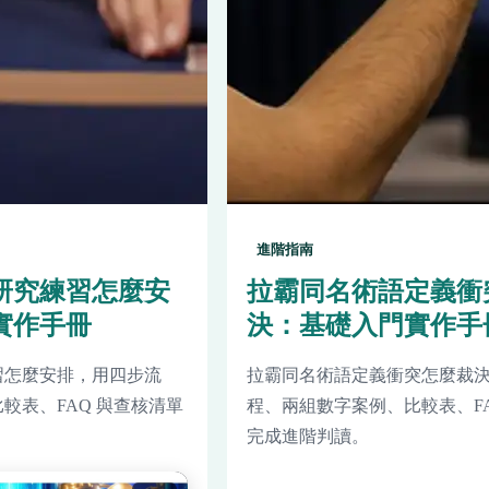
進階指南
研究練習怎麼安
拉霸同名術語定義衝
實作手冊
決：基礎入門實作手
習怎麼安排，用四步流
拉霸同名術語定義衝突怎麼裁
較表、FAQ 與查核清單
程、兩組數字案例、比較表、FA
完成進階判讀。