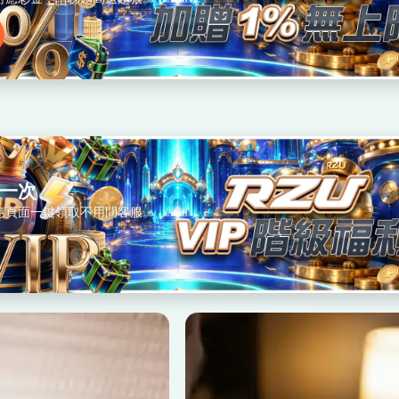
的
一次
惠頁面一鍵領取不用問客服。