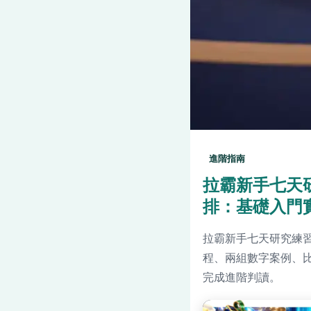
進階指南
拉霸新手七天
排：基礎入門
拉霸新手七天研究練
程、兩組數字案例、比
完成進階判讀。