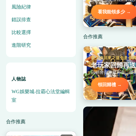
風險紀律
看我能領多少 →
錯誤排查
比較選擇
合作推薦
進階研究
很久沒回來？這包是你
老玩家回歸再送
回鍋會員專屬彩金，優
人物誌
領回歸禮 →
WG娛樂城-拉霸心法堂編輯
室
合作推薦