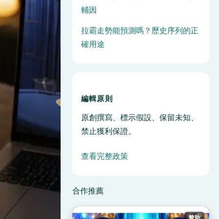
輔因
拉霸走勢能預測嗎？歷史序列的正
確用途
編輯原則
原創撰寫、標示假設、保留未知、
禁止獲利保證。
查看完整政策
合作推薦
贊助