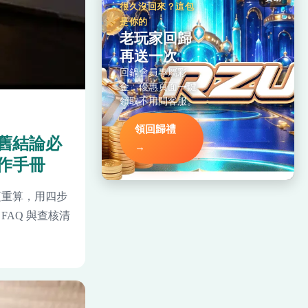
很久沒回來？這包
是你的
老玩家回歸
再送一次
回鍋會員專屬彩
金，優惠頁面一鍵
領取不用問客服。
領回歸禮
舊結論必
→
作手冊
須重算，用四步
AQ 與查核清