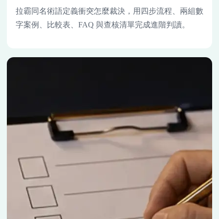
拉霸同名術語定義衝突怎麼裁決，用四步流程、兩組數
字案例、比較表、FAQ 與查核清單完成進階判讀。