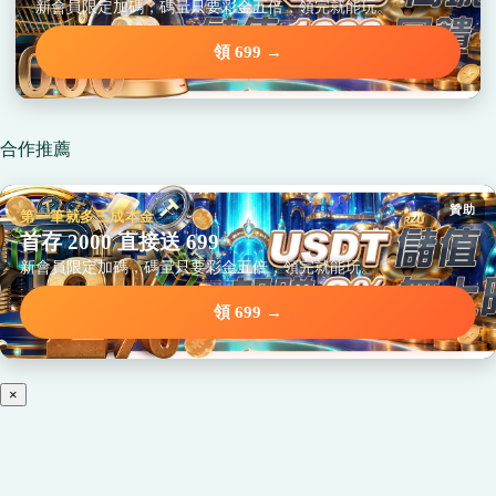
新會員限定加碼，碼量只要彩金五倍，領完就能玩。
領 699 →
合作推薦
贊助
第一筆就多三成本金
首存 2000 直接送 699
新會員限定加碼，碼量只要彩金五倍，領完就能玩。
領 699 →
×