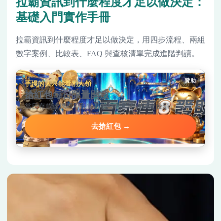
拉霸資訊到什麼程度才足以做決定：
基礎入門實作手冊
拉霸資訊到什麼程度才足以做決定，用四步流程、兩組
數字案例、比較表、FAQ 與查核清單完成進階判讀。
贊助
手慢的人只能看別人領
搶紅包每日限量開放
當日存款達標即可到首頁搶紅包，手速決定金額。
去搶紅包 →