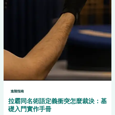
進階指南
拉霸同名術語定義衝突怎麼裁決：基
礎入門實作手冊