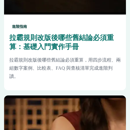
進階指南
拉霸規則改版後哪些舊結論必須重
算：基礎入門實作手冊
拉霸規則改版後哪些舊結論必須重算，用四步流程、兩
組數字案例、比較表、FAQ 與查核清單完成進階判
讀。