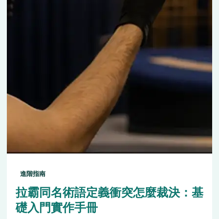
進階指南
拉霸同名術語定義衝突怎麼裁決：基
礎入門實作手冊