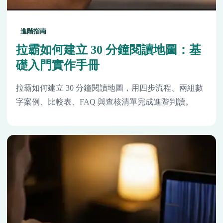
進階指南
拉霸如何建立 30 分鐘閱讀地圖：基
礎入門實作手冊
拉霸如何建立 30 分鐘閱讀地圖，用四步流程、兩組數
字案例、比較表、FAQ 與查核清單完成進階判讀。