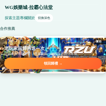
WG娛樂城-拉霸心法堂
探索
主題
專欄
關於
切換深色
合作推薦
贊助
很久沒回來？這包是你的
老玩家回歸再送一次
回鍋會員專屬彩金，優惠頁面一鍵領取不用問客服。
領回歸禮 →