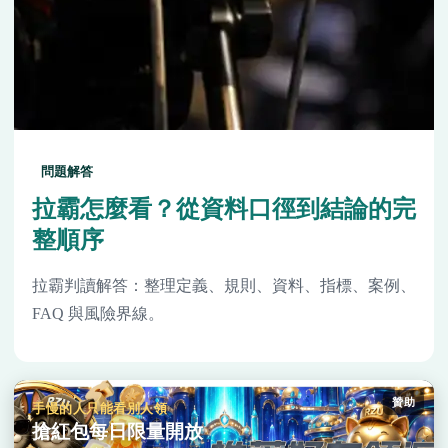
問題解答
拉霸怎麼看？從資料口徑到結論的完
整順序
拉霸判讀解答：整理定義、規則、資料、指標、案例、
FAQ 與風險界線。
贊助
手慢的人只能看別人領
搶紅包每日限量開放