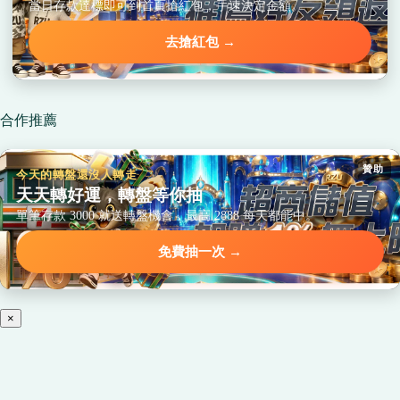
當日存款達標即可到首頁搶紅包，手速決定金額。
去搶紅包 →
合作推薦
贊助
今天的轉盤還沒人轉走
天天轉好運，轉盤等你抽
單筆存款 3000 就送轉盤機會，最高 2888 每天都能中。
免費抽一次 →
×