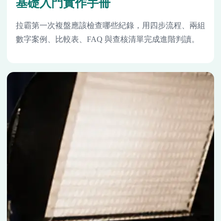
基礎入門實作手冊
拉霸第一次複盤應該檢查哪些紀錄，用四步流程、兩組
數字案例、比較表、FAQ 與查核清單完成進階判讀。