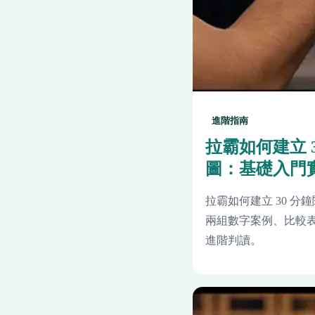
進階指南
拉霸如何建立 
圖：基礎入門
拉霸如何建立 30 
兩組數字案例、比較表
進階判讀。