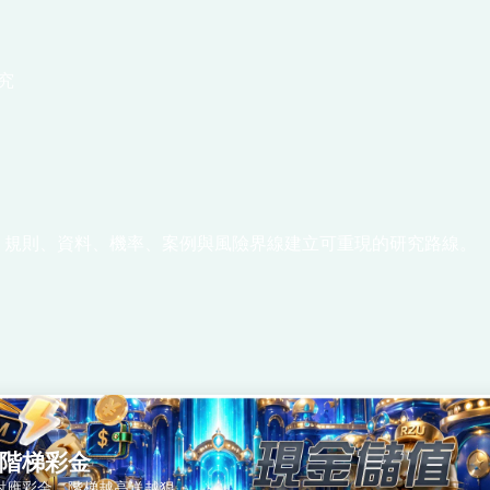
研究
、規則、資料、機率、案例與風險界線建立可重現的研究路線。
階梯彩金
對應彩金，階梯越高送越狠。