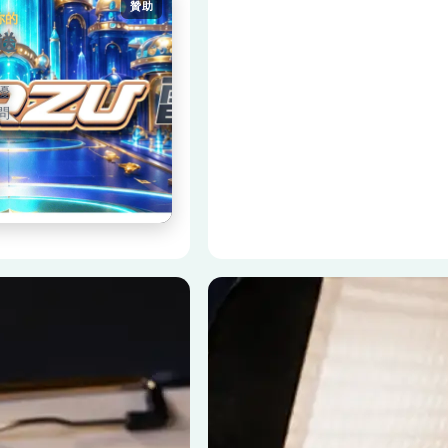
贊助
你的
送
優
問