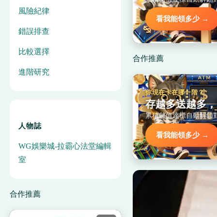
風險紀律
看我能領多少 →
錯誤排查
比較選擇
合作推薦
進階研究
你現在卡在哪一階？
存越多送越多，
累積儲值達標自動解鎖
人物誌
看我能領多少 →
WG娛樂城-拉霸心法堂編輯
室
合作推薦