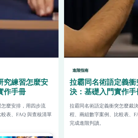
進階指南
研究練習怎麼安
拉霸同名術語定義衝
實作手冊
決：基礎入門實作手
習怎麼安排，用四步流
拉霸同名術語定義衝突怎麼裁
較表、FAQ 與查核清單
程、兩組數字案例、比較表、FA
完成進階判讀。