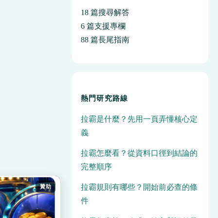
18 篇搜尋解答
6 篇支援專欄
88 篇長尾指南
熱門研究路線
拉霸是什麼？先用一頁弄懂核心定
義
拉霸怎麼看？從資料口徑到結論的
完整順序
拉霸規則有哪些？開始前必查的條
贊助
件