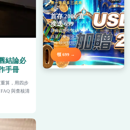
第一筆就多三成本
金
首存 2000 直
接送 699
新會員限定加碼，
碼量只要彩金五
倍，領完就能玩。
領 699 →
舊結論必
作手冊
須重算，用四步
AQ 與查核清