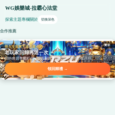
WG娛樂城-拉霸心法堂
探索
主題
專欄
關於
切換深色
合作推薦
贊助
很久沒回來？這包是你的
老玩家回歸再送一次
回鍋會員專屬彩金，優惠頁面一鍵領取不用問客服。
領回歸禮 →