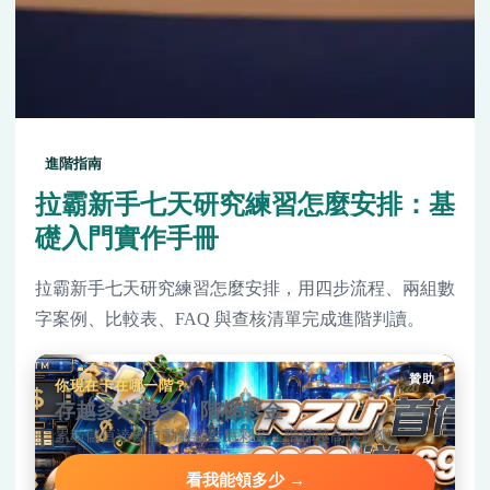
進階指南
拉霸新手七天研究練習怎麼安排：基
礎入門實作手冊
拉霸新手七天研究練習怎麼安排，用四步流程、兩組數
字案例、比較表、FAQ 與查核清單完成進階判讀。
贊助
你現在卡在哪一階？
存越多送越多，階梯彩金
累積儲值達標自動解鎖對應彩金，階梯越高送越狠。
看我能領多少 →