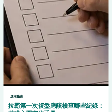
進階指南
拉霸第一次複盤應該檢查哪些紀錄：