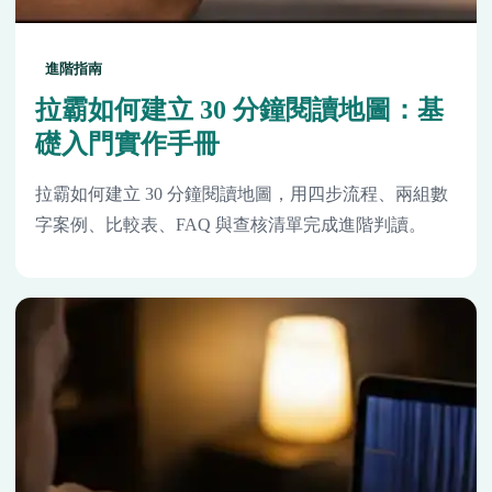
進階指南
拉霸如何建立 30 分鐘閱讀地圖：基
礎入門實作手冊
拉霸如何建立 30 分鐘閱讀地圖，用四步流程、兩組數
字案例、比較表、FAQ 與查核清單完成進階判讀。