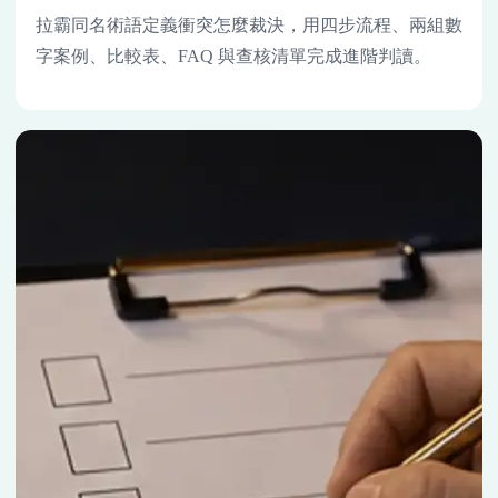
拉霸同名術語定義衝突怎麼裁決，用四步流程、兩組數
字案例、比較表、FAQ 與查核清單完成進階判讀。