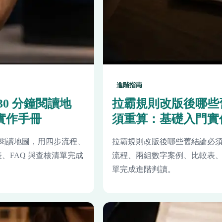
進階指南
30 分鐘閱讀地
拉霸規則改版後哪些
實作手冊
須重算：基礎入門實
分鐘閱讀地圖，用四步流程、
拉霸規則改版後哪些舊結論必
、FAQ 與查核清單完成
流程、兩組數字案例、比較表、F
單完成進階判讀。