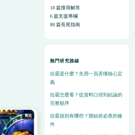
18 篇搜尋解答
6 篇支援專欄
88 篇長尾指南
熱門研究路線
拉霸是什麼？先用一頁弄懂核心定
義
拉霸怎麼看？從資料口徑到結論的
完整順序
拉霸規則有哪些？開始前必查的條
贊助
件