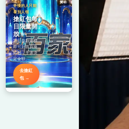
贊助
手慢的人只能
看別人領
搶紅包每
日限量開
放
當日存款達標
即可到首頁搶
紅包，手速決
定金額。
去搶紅
包 →