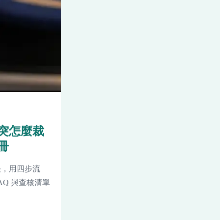
突怎麼裁
冊
決，用四步流
Q 與查核清單