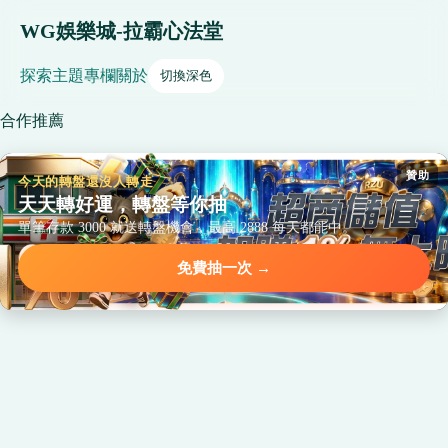
WG娛樂城-拉霸心法堂
探索
主題
專欄
關於
切換深色
合作推薦
贊助
今天的轉盤還沒人轉走
天天轉好運，轉盤等你抽
單筆存款 3000 就送轉盤機會，最高 2888 每天都能中。
免費抽一次 →