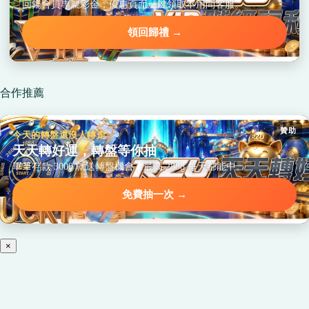
回鍋會員專屬彩金，優惠頁面一鍵領取不用問客服。
領回歸禮 →
合作推薦
贊助
今天的轉盤還沒人轉走
天天轉好運，轉盤等你抽
單筆存款 3000 就送轉盤機會，最高 2888 每天都能中。
免費抽一次 →
×