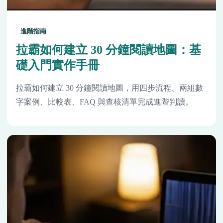
進階指南
拉霸如何建立 30 分鐘閱讀地圖：基
礎入門實作手冊
拉霸如何建立 30 分鐘閱讀地圖，用四步流程、兩組數
字案例、比較表、FAQ 與查核清單完成進階判讀。