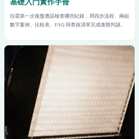
基礎入門實作手冊
拉霸第一次複盤應該檢查哪些紀錄，用四步流程、兩組
數字案例、比較表、FAQ 與查核清單完成進階判讀。