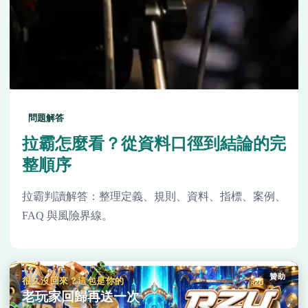
問題解答
拉霸怎麼看？從資料口徑到結論的完
整順序
拉霸判讀解答：整理定義、規則、資料、指標、案例、
FAQ 與風險界線。
贊助
很久沒回來？這包是你的
老玩家回歸再送一次