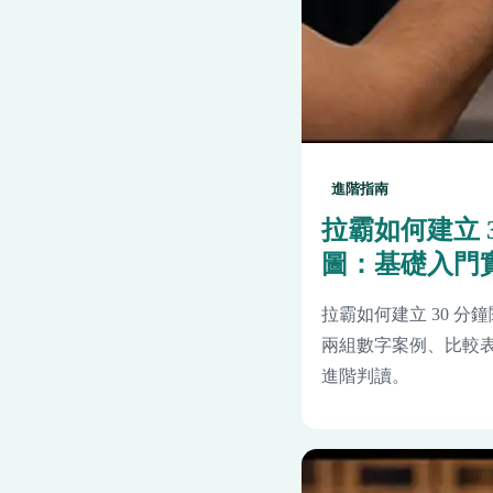
進階指南
拉霸如何建立 
圖：基礎入門
拉霸如何建立 30 
兩組數字案例、比較表
進階判讀。