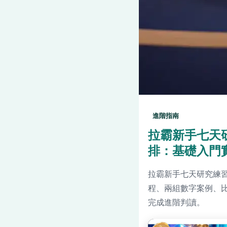
進階指南
拉霸新手七天
排：基礎入門
拉霸新手七天研究練
程、兩組數字案例、比
完成進階判讀。