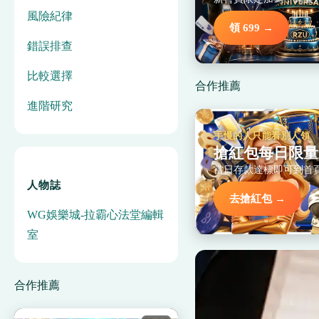
風險紀律
領 699 →
錯誤排查
比較選擇
合作推薦
進階研究
手慢的人只能看別人領
搶紅包每日限量
當日存款達標即可到首
人物誌
去搶紅包 →
WG娛樂城-拉霸心法堂編輯
室
合作推薦