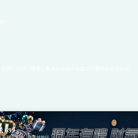
研究
、規則、資料、機率、案例與風險界線建立可重現的研究路線。
 699
只要彩金五倍，領完就能玩。