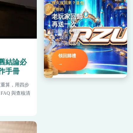
很久沒回來？這包
是你的
老玩家回歸
再送一次
回鍋會員專屬彩
金，優惠頁面一鍵
領取不用問客服。
領回歸禮
舊結論必
→
作手冊
須重算，用四步
AQ 與查核清