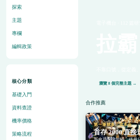
探索
主題
電子機台 · 112 篇
專欄
拉霸
編輯政策
不靠口號，從定義
核心分類
瀏覽 8 個完整主題 →
基礎入門
合作推薦
資料查證
機率價格
第一筆就多三成本金
首存 2000 直接送
策略流程
新會員限定加碼，碼量