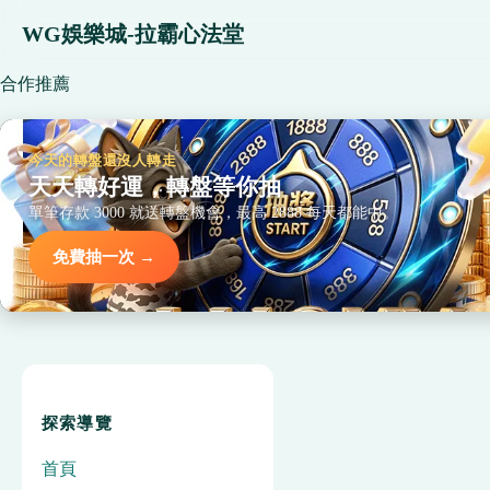
WG娛樂城-拉霸心法堂
合作推薦
今天的轉盤還沒人轉走
天天轉好運，轉盤等你抽
單筆存款 3000 就送轉盤機會，最高 2888 每天都能中。
免費抽一次 →
探索導覽
首頁