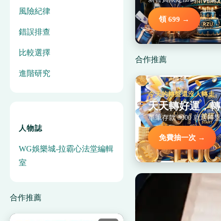
風險紀律
領 699 →
錯誤排查
比較選擇
合作推薦
進階研究
今天的轉盤還沒人轉走
天天轉好運，轉
單筆存款 3000 就送轉
人物誌
免費抽一次 →
WG娛樂城-拉霸心法堂編輯
室
合作推薦