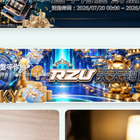
盤等你抽
盤機會，最高 2888 每天都能中。