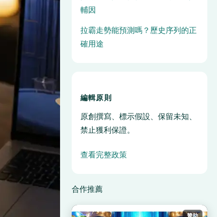
輔因
拉霸走勢能預測嗎？歷史序列的正
確用途
編輯原則
原創撰寫、標示假設、保留未知、
禁止獲利保證。
查看完整政策
合作推薦
贊助