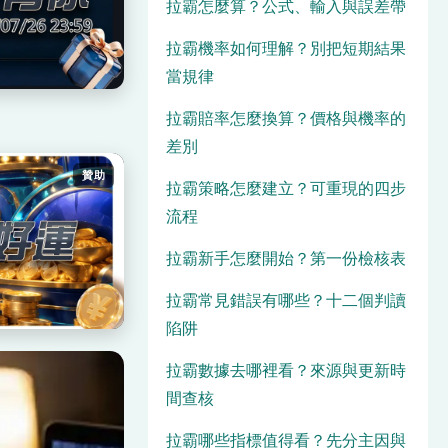
拉霸怎麼算？公式、輸入與誤差帶
拉霸機率如何理解？別把短期結果
當規律
拉霸賠率怎麼換算？價格與機率的
差別
贊助
拉霸策略怎麼建立？可重現的四步
流程
拉霸新手怎麼開始？第一份檢核表
拉霸常見錯誤有哪些？十二個判讀
陷阱
拉霸數據去哪裡看？來源與更新時
間查核
拉霸哪些指標值得看？先分主因與