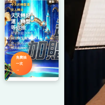
贊助
今天的轉盤還
沒人轉走
天天轉好
運，轉盤
等你抽
單筆存款 3000
就送轉盤機
會，最高 2888
每天都能中。
免費抽
一次
→