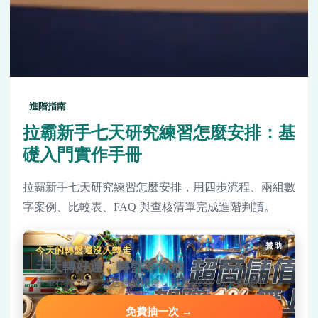
進階指南
拉霸新手七天研究練習怎麼安排：基
礎入門實作手冊
拉霸新手七天研究練習怎麼安排，用四步流程、兩組數
字案例、比較表、FAQ 與查核清單完成進階判讀。
贊助
今天的轉盤還沒人轉走
天天轉好運，轉盤等你抽
單筆存款 3000 就送轉盤機會，最高 2888 每天都能中。
免費抽一次 →