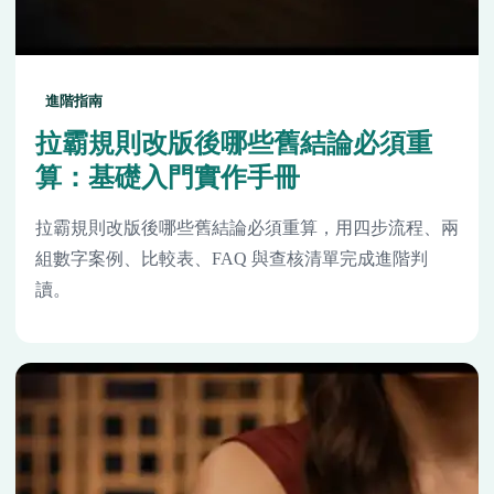
進階指南
拉霸規則改版後哪些舊結論必須重
算：基礎入門實作手冊
拉霸規則改版後哪些舊結論必須重算，用四步流程、兩
組數字案例、比較表、FAQ 與查核清單完成進階判
讀。