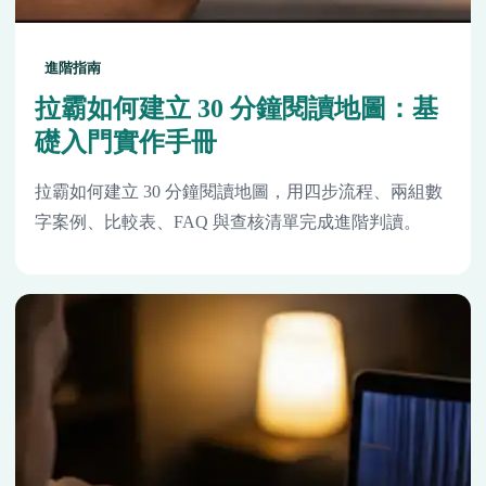
進階指南
拉霸如何建立 30 分鐘閱讀地圖：基
礎入門實作手冊
拉霸如何建立 30 分鐘閱讀地圖，用四步流程、兩組數
字案例、比較表、FAQ 與查核清單完成進階判讀。