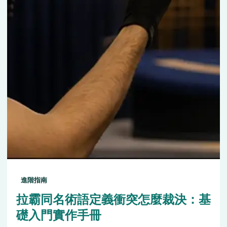
進階指南
拉霸同名術語定義衝突怎麼裁決：基
礎入門實作手冊