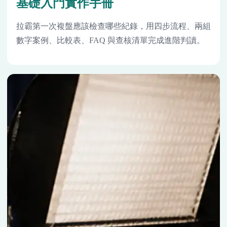
基礎入門實作手冊
拉霸第一次複盤應該檢查哪些紀錄，用四步流程、兩組
數字案例、比較表、FAQ 與查核清單完成進階判讀。