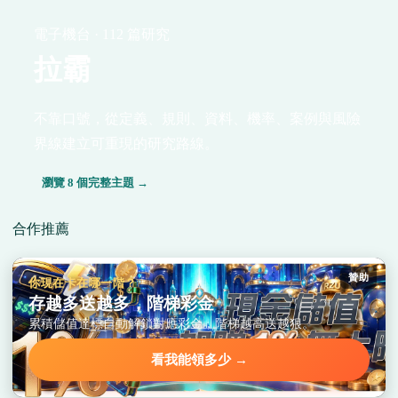
電子機台 · 112 篇研究
拉霸
不靠口號，從定義、規則、資料、機率、案例與風險
界線建立可重現的研究路線。
瀏覽 8 個完整主題 →
合作推薦
贊助
你現在卡在哪一階？
存越多送越多，階梯彩金
累積儲值達標自動解鎖對應彩金，階梯越高送越狠。
看我能領多少 →