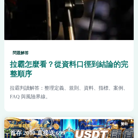
問題解答
拉霸怎麼看？從資料口徑到結論的完
整順序
拉霸判讀解答：整理定義、規則、資料、指標、案例、
FAQ 與風險界線。
贊助
第一筆就多三成本金
首存 2000 直接送 699