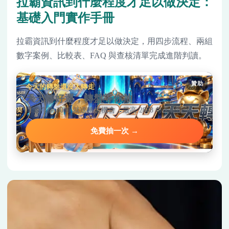
拉霸資訊到什麼程度才足以做決定：
基礎入門實作手冊
拉霸資訊到什麼程度才足以做決定，用四步流程、兩組
數字案例、比較表、FAQ 與查核清單完成進階判讀。
贊助
今天的轉盤還沒人轉走
天天轉好運，轉盤等你抽
單筆存款 3000 就送轉盤機會，最高 2888 每天都能中。
免費抽一次 →