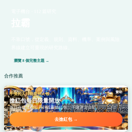
電子機台 · 112 篇研究
拉霸
不靠口號，從定義、規則、資料、機率、案例與風險
界線建立可重現的研究路線。
瀏覽 8 個完整主題 →
合作推薦
贊助
手慢的人只能看別人領
搶紅包每日限量開放
當日存款達標即可到首頁搶紅包，手速決定金額。
去搶紅包 →