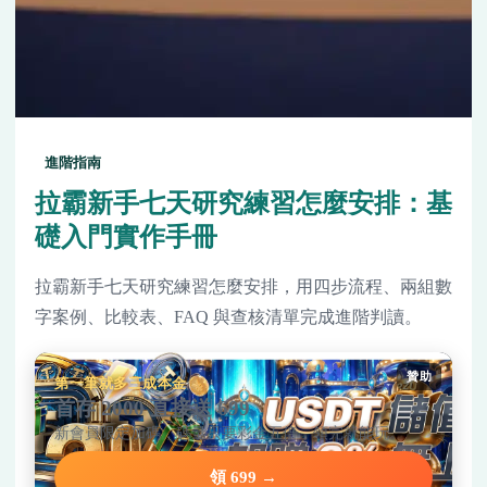
進階指南
拉霸新手七天研究練習怎麼安排：基
礎入門實作手冊
拉霸新手七天研究練習怎麼安排，用四步流程、兩組數
字案例、比較表、FAQ 與查核清單完成進階判讀。
贊助
第一筆就多三成本金
首存 2000 直接送 699
新會員限定加碼，碼量只要彩金五倍，領完就能玩。
領 699 →