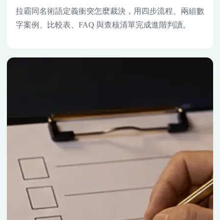
拉霸同名術語定義衝突怎麼裁決，用四步流程、兩組數
字案例、比較表、FAQ 與查核清單完成進階判讀。