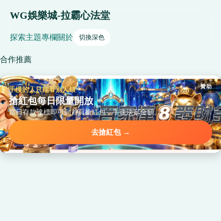
WG娛樂城-拉霸心法堂
探索
主題
專欄
關於
切換深色
合作推薦
贊助
手慢的人只能看別人領
搶紅包每日限量開放
當日存款達標即可到首頁搶紅包，手速決定金額。
去搶紅包 →