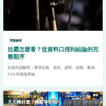
問題解答
拉霸怎麼看？從資料口徑到結論的完
整順序
拉霸判讀解答：整理定義、規則、資料、指標、案例、
FAQ 與風險界線。
贊助
今天的轉盤還沒人轉走
天天轉好運，轉盤等你抽