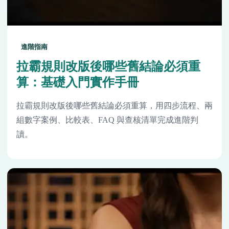
進階指南
拉霸規則改版後哪些舊結論必須重
算：基礎入門實作手冊
拉霸規則改版後哪些舊結論必須重算，用四步流程、兩
組數字案例、比較表、FAQ 與查核清單完成進階判
讀。