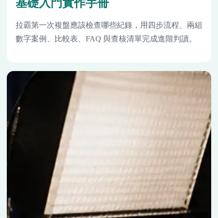
基礎入門實作手冊
拉霸第一次複盤應該檢查哪些紀錄，用四步流程、兩組
數字案例、比較表、FAQ 與查核清單完成進階判讀。