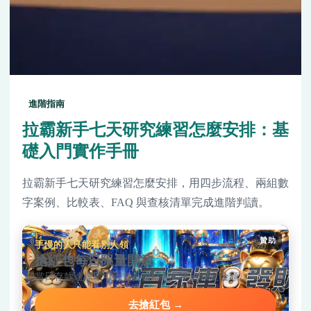
進階指南
拉霸新手七天研究練習怎麼安排：基
礎入門實作手冊
拉霸新手七天研究練習怎麼安排，用四步流程、兩組數
字案例、比較表、FAQ 與查核清單完成進階判讀。
贊助
手慢的人只能看別人領
搶紅包每日限量開放
當日存款達標即可到首頁搶紅包，手速決定金額。
去搶紅包 →