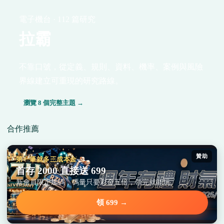
電子機台 · 112 篇研究
拉霸
不靠口號，從定義、規則、資料、機率、案例與風險
界線建立可重現的研究路線。
瀏覽 8 個完整主題 →
合作推薦
贊助
第一筆就多三成本金
首存 2000 直接送 699
新會員限定加碼，碼量只要彩金五倍，領完就能玩。
領 699 →