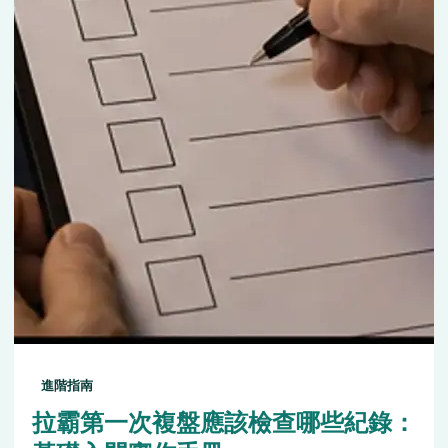
進階指南
拉霸第一次複盤應該檢查哪些紀錄：