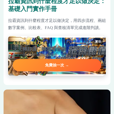
拉霸資訊到什麼程度才足以做決定：
基礎入門實作手冊
拉霸資訊到什麼程度才足以做決定，用四步流程、兩組
數字案例、比較表、FAQ 與查核清單完成進階判讀。
贊助
今天的轉盤還沒人轉走
天天轉好運，轉盤等你抽
單筆存款 3000 就送轉盤機會，最高 2888 每天都能中。
免費抽一次 →