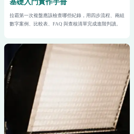
基礎入門實作手冊
拉霸第一次複盤應該檢查哪些紀錄，用四步流程、兩組
數字案例、比較表、FAQ 與查核清單完成進階判讀。