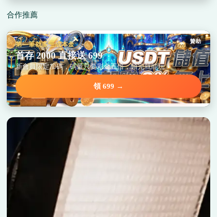
合作推薦
贊助
第一筆就多三成本金
首存 2000 直接送 699
新會員限定加碼，碼量只要彩金五倍，領完就能玩。
領 699 →