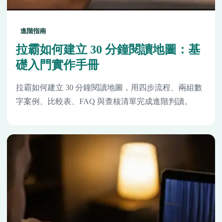
進階指南
拉霸如何建立 30 分鐘閱讀地圖：基
礎入門實作手冊
拉霸如何建立 30 分鐘閱讀地圖，用四步流程、兩組數
字案例、比較表、FAQ 與查核清單完成進階判讀。