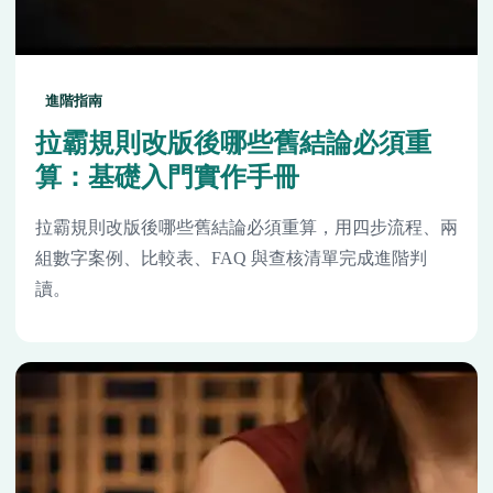
進階指南
拉霸規則改版後哪些舊結論必須重
算：基礎入門實作手冊
拉霸規則改版後哪些舊結論必須重算，用四步流程、兩
組數字案例、比較表、FAQ 與查核清單完成進階判
讀。