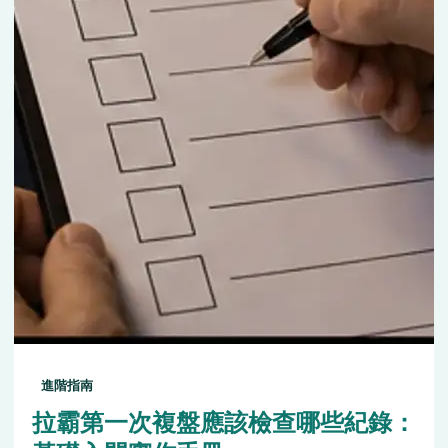
進階指南
拉霸第一次複盤應該檢查哪些紀錄：