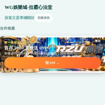
WG娛樂城-拉霸心法堂
探索
主題
專欄
關於
切換深色
合作推薦
贊助
第一筆就多三成本金
首存 2000 直接送 699
新會員限定加碼，碼量只要彩金五倍，領完就能玩。
領 699 →