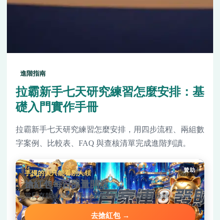
進階指南
拉霸新手七天研究練習怎麼安排：基
礎入門實作手冊
拉霸新手七天研究練習怎麼安排，用四步流程、兩組數
字案例、比較表、FAQ 與查核清單完成進階判讀。
贊助
手慢的人只能看別人領
搶紅包每日限量開放
當日存款達標即可到首頁搶紅包，手速決定金額。
去搶紅包 →