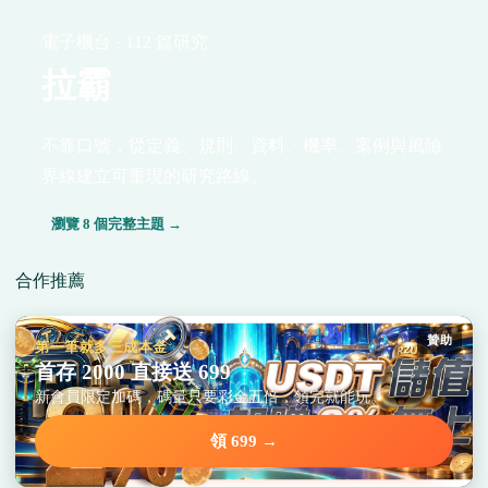
電子機台 · 112 篇研究
拉霸
不靠口號，從定義、規則、資料、機率、案例與風險
界線建立可重現的研究路線。
瀏覽 8 個完整主題 →
合作推薦
贊助
第一筆就多三成本金
首存 2000 直接送 699
新會員限定加碼，碼量只要彩金五倍，領完就能玩。
領 699 →