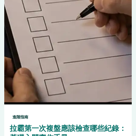
進階指南
拉霸第一次複盤應該檢查哪些紀錄：