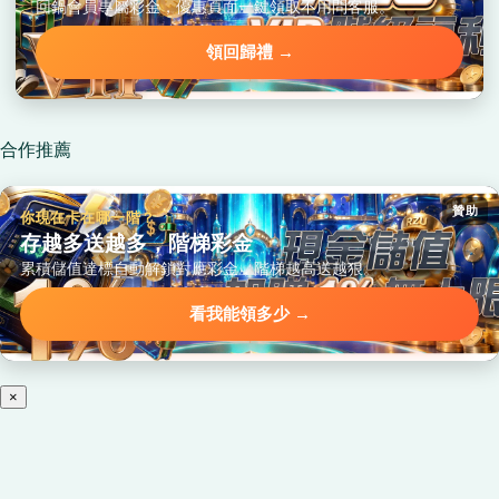
回鍋會員專屬彩金，優惠頁面一鍵領取不用問客服。
領回歸禮 →
合作推薦
贊助
你現在卡在哪一階？
存越多送越多，階梯彩金
累積儲值達標自動解鎖對應彩金，階梯越高送越狠。
看我能領多少 →
×