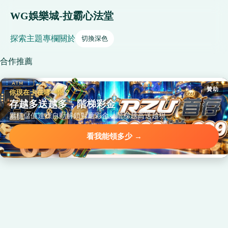
WG娛樂城-拉霸心法堂
探索
主題
專欄
關於
切換深色
合作推薦
贊助
你現在卡在哪一階？
存越多送越多，階梯彩金
累積儲值達標自動解鎖對應彩金，階梯越高送越狠。
看我能領多少 →